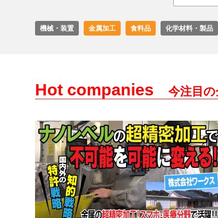
機械・装置
金属加工
食料品
化学材料・製品
Hot companies
今注目の