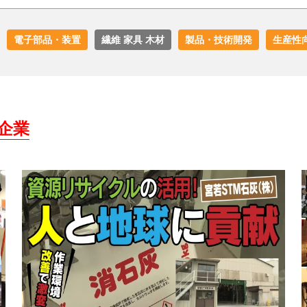
電子部品・装置
繊維 家具 木材
製品・技術開発
生産性
企業