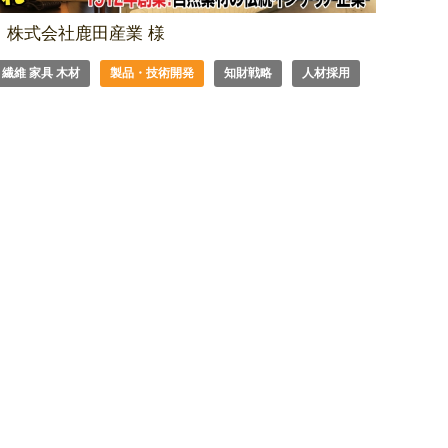
株式会社鹿田産業 様
繊維 家具 木材
製品・技術開発
知財戦略
人材採用