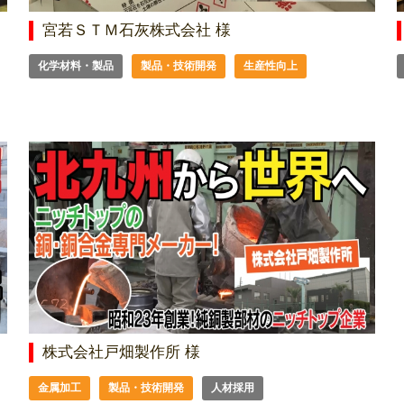
宮若ＳＴＭ石灰株式会社 様
化学材料・製品
製品・技術開発
生産性向上
株式会社戸畑製作所 様
金属加工
製品・技術開発
人材採用