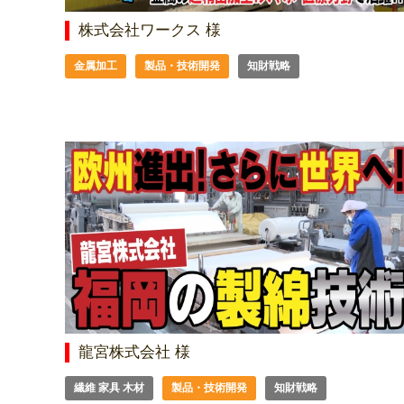
株式会社ワークス 様
金属加工
製品・技術開発
知財戦略
龍宮株式会社 様
繊維 家具 木材
製品・技術開発
知財戦略