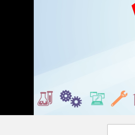
Loaded
:
Unmute
18.02%