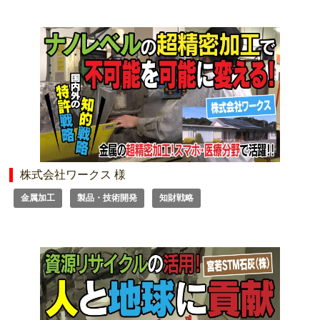
株式会社ワークス 様
金属加工
製品・技術開発
知財戦略