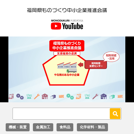
Loaded
:
Unmute
27.02%
機械・装置
金属加工
食料品
化学材料・製品