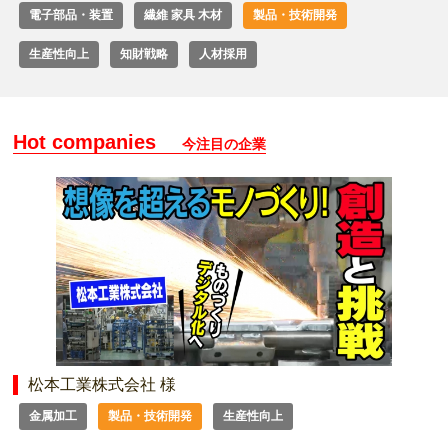
電子部品・装置
繊維 家具 木材
製品・技術開発
生産性向上
知財戦略
人材採用
Hot companies
今注目の企業
松本工業株式会社 様
金属加工
製品・技術開発
生産性向上