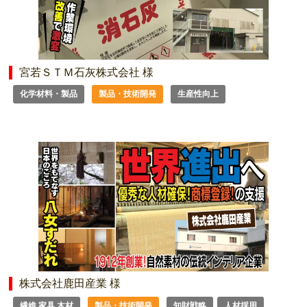
宮若ＳＴＭ石灰株式会社 様
化学材料・製品
製品・技術開発
生産性向上
株式会社鹿田産業 様
繊維 家具 木材
製品・技術開発
知財戦略
人材採用