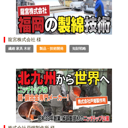
龍宮株式会社 様
繊維 家具 木材
製品・技術開発
知財戦略
株式会社戸畑製作所 様