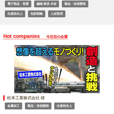
電子部品・装置
繊維 家具 木材
製品・技術開発
生産性向上
知財戦略
人材採用
Hot companies
今注目の企業
松本工業株式会社 様
金属加工
製品・技術開発
生産性向上