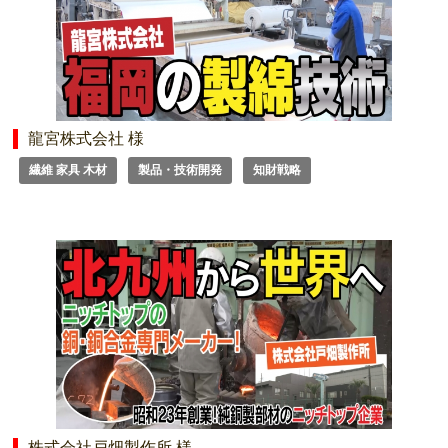
龍宮株式会社 様
繊維 家具 木材
製品・技術開発
知財戦略
株式会社戸畑製作所 様