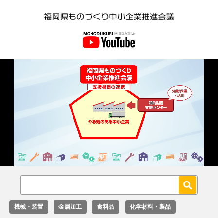
Loaded
:
Unmute
27.02%
機械・装置
金属加工
食料品
化学材料・製品