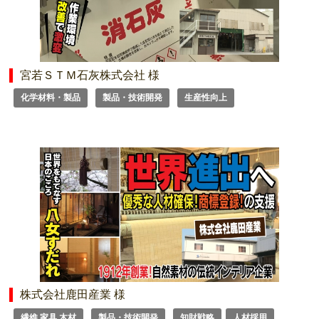
宮若ＳＴＭ石灰株式会社 様
化学材料・製品
製品・技術開発
生産性向上
株式会社鹿田産業 様
繊維 家具 木材
製品・技術開発
知財戦略
人材採用