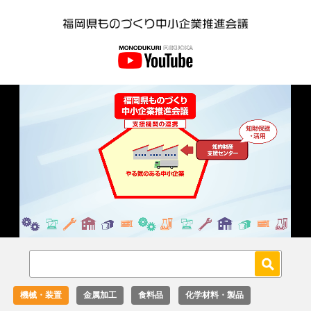
Loaded
:
Unmute
27.02%
機械・装置
金属加工
食料品
化学材料・製品