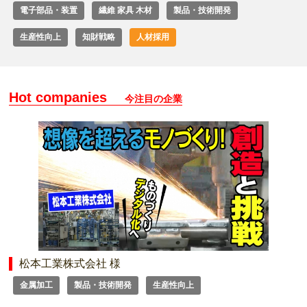
電子部品・装置
繊維 家具 木材
製品・技術開発
生産性向上
知財戦略
人材採用
Hot companies
今注目の企業
松本工業株式会社 様
金属加工
製品・技術開発
生産性向上