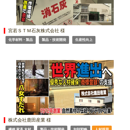
宮若ＳＴＭ石灰株式会社 様
化学材料・製品
製品・技術開発
生産性向上
株式会社鹿田産業 様
繊維 家具 木材
製品・技術開発
知財戦略
人材採用