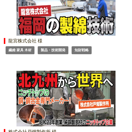
龍宮株式会社 様
繊維 家具 木材
製品・技術開発
知財戦略
株式会社戸畑製作所 様