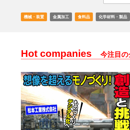
機械・装置
金属加工
食料品
化学材料・製品
Hot companies
今注目の