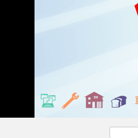
Loaded
:
Unmute
18.02%