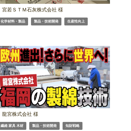
宮若ＳＴＭ石灰株式会社 様
化学材料・製品
製品・技術開発
生産性向上
龍宮株式会社 様
繊維 家具 木材
製品・技術開発
知財戦略