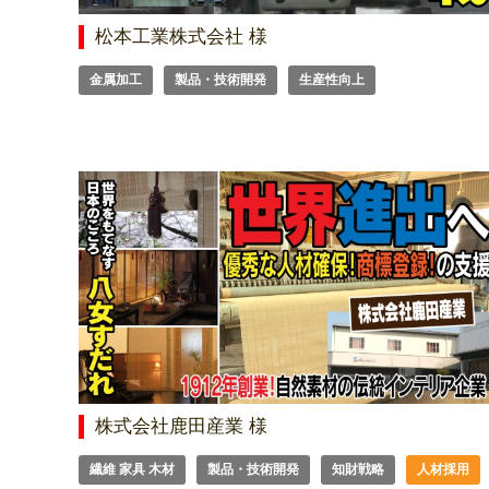
松本工業株式会社 様
金属加工
製品・技術開発
生産性向上
株式会社鹿田産業 様
繊維 家具 木材
製品・技術開発
知財戦略
人材採用