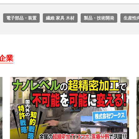
電子部品・装置
繊維 家具 木材
製品・技術開発
生産性
企業