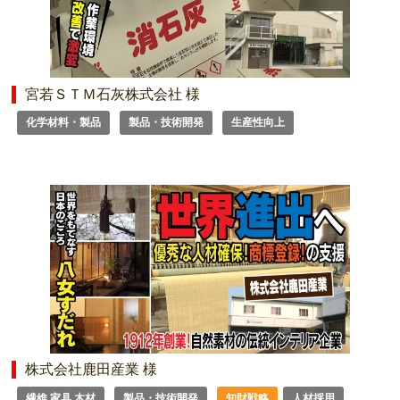
宮若ＳＴＭ石灰株式会社 様
化学材料・製品
製品・技術開発
生産性向上
株式会社鹿田産業 様
繊維 家具 木材
製品・技術開発
知財戦略
人材採用