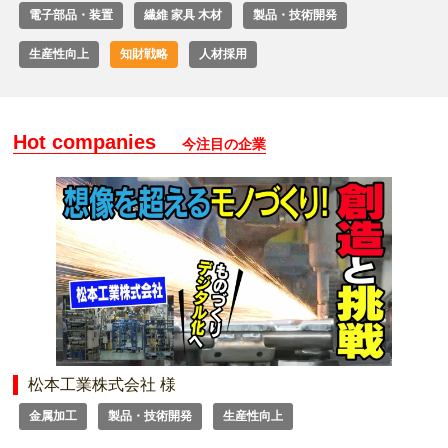
電子部品・装置
繊維 家具 木材
製品・技術開発
生産性向上
知財戦略
人材採用
Hot companies
今注目の企業
松本工業株式会社 様
金属加工
製品・技術開発
生産性向上