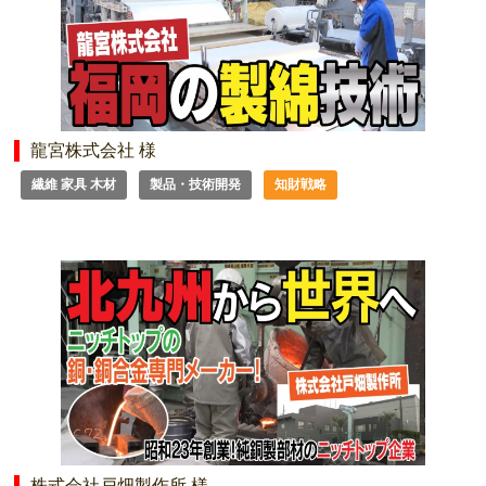
龍宮株式会社 様
繊維 家具 木材
製品・技術開発
知財戦略
株式会社戸畑製作所 様