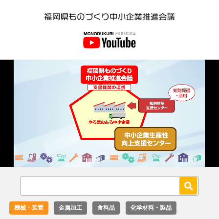
Loaded
:
Unmute
27.02%
機械・装置
金属加工
食料品
化学材料・製品