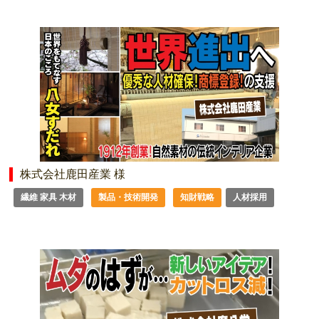
株式会社鹿田産業 様
繊維 家具 木材
製品・技術開発
知財戦略
人材採用