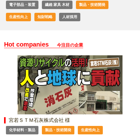
電子部品・装置
繊維 家具 木材
製品・技術開発
生産性向上
知財戦略
人材採用
Hot companies
今注目の企業
宮若ＳＴＭ石灰株式会社 様
化学材料・製品
製品・技術開発
生産性向上