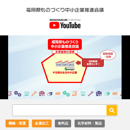
Loaded
:
Unmute
27.02%
機械・装置
金属加工
食料品
化学材料・製品