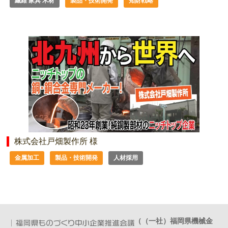
繊維 家具 木材
製品・技術開発
知財戦略
株式会社戸畑製作所 様
金属加工
製品・技術開発
人材採用
（（一社）福岡県機械金