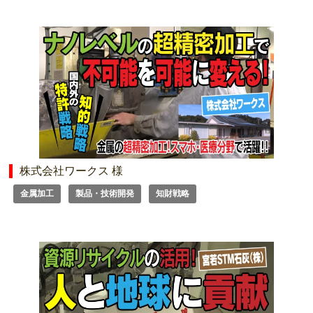
株式会社ワークス 様
金属加工
製品・技術開発
知財戦略