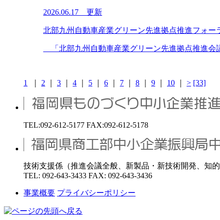
2026.06.17 更新
北部九州自動車産業グリーン先進拠点推進フォー
「北部九州自動車産業グリーン先進拠点推進会議」
1
｜
2
｜
3
｜
4
｜
5
｜
6
｜
7
｜
8
｜
9
｜
10
｜
>
[33]
TEL:092-612-5177 FAX:092-612-5178
技術支援係（推進会議全般、新製品・新技術開発、知的
TEL: 092-643-3433 FAX: 092-643-3436
事業概要
プライバシーポリシー