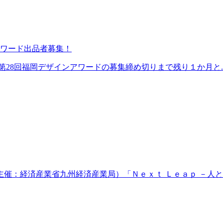
アワード出品者募集！
28回福岡デザインアワードの募集締め切りまで残り１か月と..
：経済産業省九州経済産業局）「Ｎｅｘｔ Ｌｅａｐ －人と組