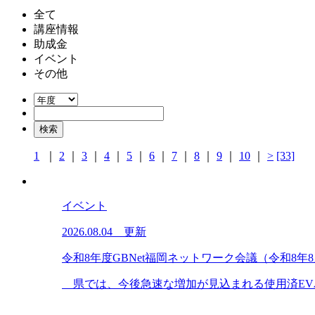
全て
講座情報
助成金
イベント
その他
1
｜
2
｜
3
｜
4
｜
5
｜
6
｜
7
｜
8
｜
9
｜
10
｜
>
[33]
イベント
2026.08.04 更新
令和8年度GBNet福岡ネットワーク会議（令和8年
県では、今後急速な増加が見込まれる使用済EVバ