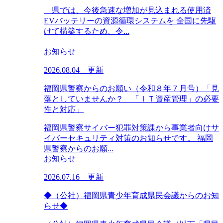
県では、今後急速な増加が見込まれる使用済
EVバッテリーの資源循環システムを 全国に先駆
けて構築するため、令...
お知らせ
2026.08.04 更新
福岡県警察からのお願い（令和８年７月号）「見
落としていませんか？ 「ＩＴ資産管理」の必要
性と対応」
福岡県警察サイバー犯罪対策課から事業者向けサ
イバーセキュリティ対策のお知らせです。 福岡
県警察からのお願...
お知らせ
2026.07.16 更新
◆（公社）福岡県青少年育成県民会議からのお知
らせ◆