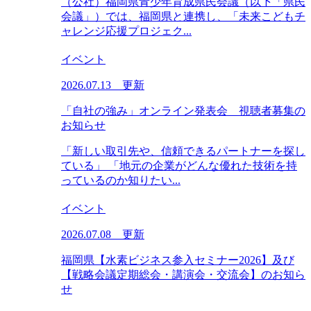
（公社）福岡県青少年育成県民会議（以下「県民
会議」）では、福岡県と連携し、「未来こどもチ
ャレンジ応援プロジェク...
イベント
2026.07.13 更新
「自社の強み」オンライン発表会 視聴者募集の
お知らせ
「新しい取引先や、信頼できるパートナーを探し
ている」 「地元の企業がどんな優れた技術を持
っているのか知りたい...
イベント
2026.07.08 更新
福岡県【水素ビジネス参入セミナー2026】及び
【戦略会議定期総会・講演会・交流会】のお知ら
せ