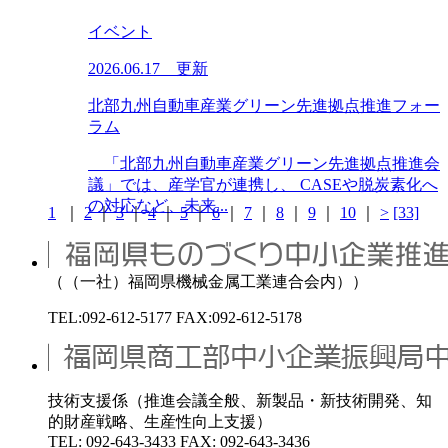
イベント
2026.06.17 更新
北部九州自動車産業グリーン先進拠点推進フォー
ラム
「北部九州自動車産業グリーン先進拠点推進会
議」では、産学官が連携し、 CASEや脱炭素化へ
の対応など、未来...
1
｜
2
｜
3
｜
4
｜
5
｜
6
｜
7
｜
8
｜
9
｜
10
｜
>
[33]
（（一社）福岡県機械金属工業連合会内））
TEL:092-612-5177 FAX:092-612-5178
技術支援係（推進会議全般、新製品・新技術開発、知
的財産戦略、生産性向上支援）
TEL: 092-643-3433 FAX: 092-643-3436