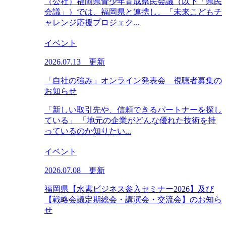
（公社）福岡県青少年育成県民会議（以下「県民
会議」）では、福岡県と連携し、「未来こどもチ
ャレンジ応援プロジェク...
イベント
2026.07.13 更新
「自社の強み」オンライン発表会 視聴者募集の
お知らせ
「新しい取引先や、信頼できるパートナーを探し
ている」 「地元の企業がどんな優れた技術を持
っているのか知りたい...
イベント
2026.07.08 更新
福岡県【水素ビジネス参入セミナー2026】及び
【戦略会議定期総会・講演会・交流会】のお知ら
せ