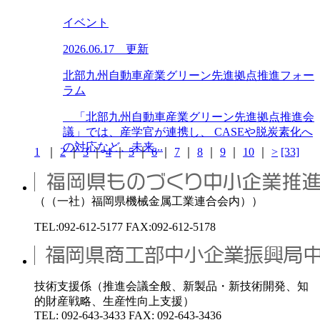
イベント
2026.06.17 更新
北部九州自動車産業グリーン先進拠点推進フォー
ラム
「北部九州自動車産業グリーン先進拠点推進会
議」では、産学官が連携し、 CASEや脱炭素化へ
の対応など、未来...
1
｜
2
｜
3
｜
4
｜
5
｜
6
｜
7
｜
8
｜
9
｜
10
｜
>
[33]
（（一社）福岡県機械金属工業連合会内））
TEL:092-612-5177 FAX:092-612-5178
技術支援係（推進会議全般、新製品・新技術開発、知
的財産戦略、生産性向上支援）
TEL: 092-643-3433 FAX: 092-643-3436