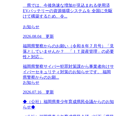
県では、今後急速な増加が見込まれる使用済
EVバッテリーの資源循環システムを 全国に先駆
けて構築するため、令...
お知らせ
2026.08.04 更新
福岡県警察からのお願い（令和８年７月号）「見
落としていませんか？ 「ＩＴ資産管理」の必要
性と対応」
福岡県警察サイバー犯罪対策課から事業者向けサ
イバーセキュリティ対策のお知らせです。 福岡
県警察からのお願...
お知らせ
2026.07.16 更新
◆（公社）福岡県青少年育成県民会議からのお知
らせ◆