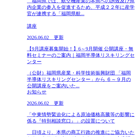
福岡県では、航空機産業の本県への誘致及び県
内企業の参入を促進するため、平成２２年に産学
官が連携する「福岡県航...
講座
2026.06.02 更新
【9月講座募集開始！】6～9月開催 公開講座・無
料セミナーのご案内｜福岡半導体リスキリングセ
ンター
（公財）福岡県産業・科学技術振興財団 「福岡
半導体リスキリングセンター」から ６～９月の
公開講座をご案内いた...
お知らせ
2026.06.02 更新
「中東情勢緊迫化による原油価格高騰等の影響に
係る『特別相談窓口』」の設置について
日頃より、本県の商工行政の推進にご協力いた