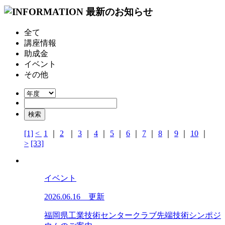
全て
講座情報
助成金
イベント
その他
[1]
<
1
｜
2
｜
3
｜
4
｜
5
｜
6
｜
7
｜
8
｜
9
｜
10
｜
>
[33]
イベント
2026.06.16 更新
福岡県工業技術センタークラブ先端技術シンポジ