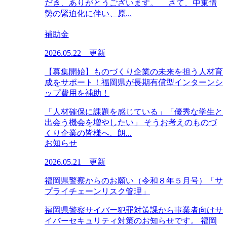
だき、ありがとうございます。 さて、中東情
勢の緊迫化に伴い、原...
補助金
2026.05.22 更新
【募集開始】ものづくり企業の未来を担う人材育
成をサポート！福岡県が長期有償型インターンシ
ップ費用を補助！
「人材確保に課題を感じている」「優秀な学生と
出会う機会を増やしたい」 そうお考えのものづ
くり企業の皆様へ、朗...
お知らせ
2026.05.21 更新
福岡県警察からのお願い（令和８年５月号）「サ
プライチェーンリスク管理」
福岡県警察サイバー犯罪対策課から事業者向けサ
イバーセキュリティ対策のお知らせです。 福岡