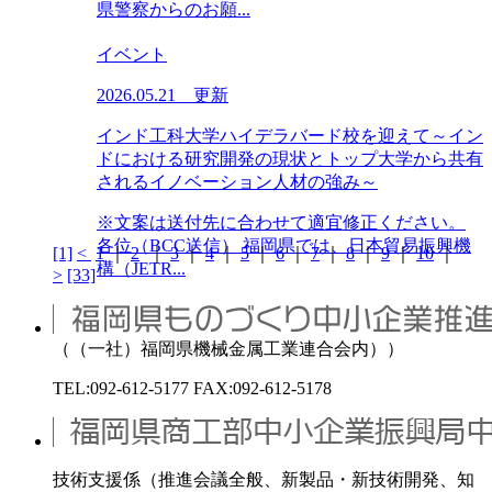
県警察からのお願...
イベント
2026.05.21 更新
インド工科大学ハイデラバード校を迎えて～イン
ドにおける研究開発の現状とトップ大学から共有
されるイノベーション人材の強み～
※文案は送付先に合わせて適宜修正ください。
各位（BCC送信） 福岡県では、日本貿易振興機
[1]
<
1
｜
2
｜
3
｜
4
｜
5
｜
6
｜
7
｜
8
｜
9
｜
10
｜
構（JETR...
>
[33]
（（一社）福岡県機械金属工業連合会内））
TEL:092-612-5177 FAX:092-612-5178
技術支援係（推進会議全般、新製品・新技術開発、知