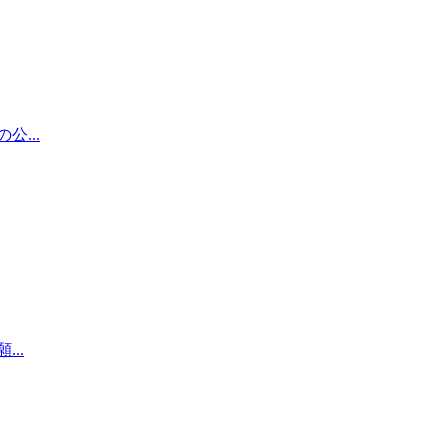
...
..