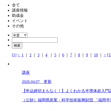
全て
講座情報
助成金
イベント
その他
[1]
<
1
｜
2
｜
3
｜
4
｜
5
｜
6
｜
7
｜
8
｜
9
｜
10
｜
>
[3
講座
2026.04.07 更新
【申込締切まもなく！】よくわかる半導体超入門
（公財）福岡県産業・科学技術振興財団 「福岡半導体