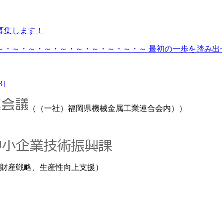
募集します！
・～・～・～・～・～・～・～・～・～ 最初の一歩を踏み出せ.
3]
（（一社）福岡県機械金属工業連合会内））
財産戦略、生産性向上支援）