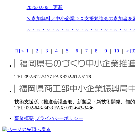
2026.02.06 更新
＼参加無料／中小企業ＤＸ支援勉強会の参加者を
～・～・～・～・～・～・～・～・～・～・～・～
[1]
<
1
｜
2
｜
3
｜
4
｜
5
｜
6
｜
7
｜
8
｜
9
｜
10
｜
>
[3
TEL:092-612-5177 FAX:092-612-5178
技術支援係（推進会議全般、新製品・新技術開発、知的
TEL: 092-643-3433 FAX: 092-643-3436
事業概要
プライバシーポリシー