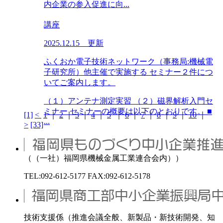
内企業の参入促進に向...
講座
2025.12.15 更新
ふくおか電子技術ネットワーク（事務局:機械電
子研究所）他主催で実施する セミナー２件につ
いてご案内します。
（１）アンテナ測定実習 （２）磁界解析入門セ
ミナー セミナーの概要は以下のとおりです。 ■
[1]
<
1
｜
2
｜
3
｜
4
｜
5
｜
6
｜
7
｜
8
｜
9
｜
10
｜
...
>
[33]
（（一社）福岡県機械金属工業連合会内））
TEL:092-612-5177 FAX:092-612-5178
技術支援係（推進会議全般、新製品・新技術開発、知