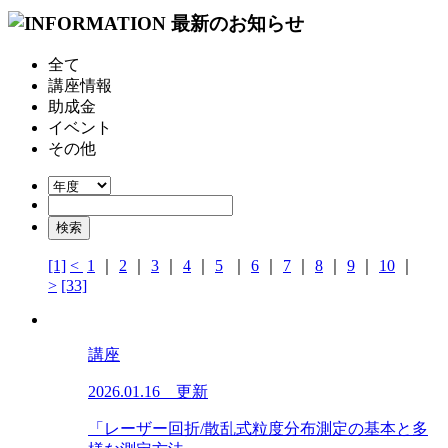
全て
講座情報
助成金
イベント
その他
[1]
<
1
｜
2
｜
3
｜
4
｜
5
｜
6
｜
7
｜
8
｜
9
｜
10
｜
>
[33]
講座
2026.01.16 更新
「レーザー回折/散乱式粒度分布測定の基本と多