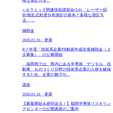
様な測定方法」
○.セラミック関連技術講習会(2/4) 「レーザー回
折/散乱式粒度分布測定の基本と多様な測定方
法」 ...
補助金
2026.01.16 更新
R７年度「技術系企業PR動画作成支援補助金（３
次募集）」の公募開始
福岡県では、県内にある半導体、デジタル、自
動車、ものづくり分野の技術系企業の人材を確保
するため、企業の魅力や...
講座
2026.01.16 更新
【募集開始＆締切迫る！】福岡半導体リスキリン
グセンターの公開講座のご案内