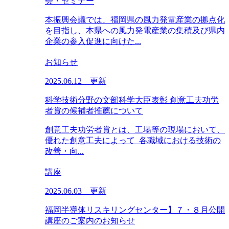
会・セミナー
本振興会議では、福岡県の風力発電産業の拠点化
を目指し、本県への風力発電産業の集積及び県内
企業の参入促進に向けた...
お知らせ
2025.06.12 更新
科学技術分野の文部科学大臣表彰 創意工夫功労
者賞の候補者推薦について
創意工夫功労者賞とは、工場等の現場において、
優れた創意工夫によって 各職域における技術の
改善・向...
講座
2025.06.03 更新
福岡半導体リスキリングセンター】７・８月公開
講座のご案内のお知らせ