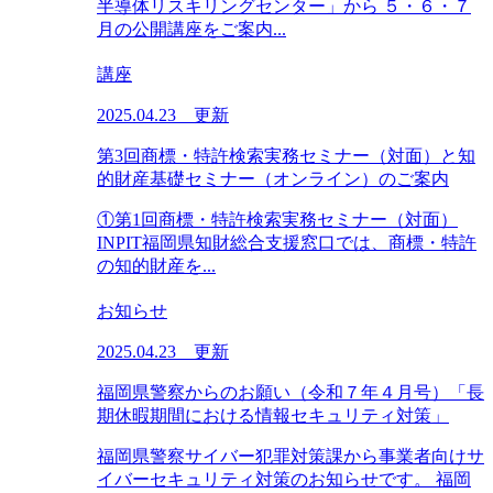
半導体リスキリングセンター」から ５・６・７
月の公開講座をご案内...
講座
2025.04.23 更新
第3回商標・特許検索実務セミナー（対面）と知
的財産基礎セミナー（オンライン）のご案内
①第1回商標・特許検索実務セミナー（対面）
INPIT福岡県知財総合支援窓口では、商標・特許
の知的財産を...
お知らせ
2025.04.23 更新
福岡県警察からのお願い（令和７年４月号）「長
期休暇期間における情報セキュリティ対策」
福岡県警察サイバー犯罪対策課から事業者向けサ
イバーセキュリティ対策のお知らせです。 福岡