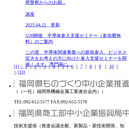
県警察からのお願...
講座
2025.04.22 更新
5/20開催 半導体参入支援セミナー（参加費無
料）のご案内
この度、半導体関連事業への新規参入、ビジネス
拡大をお考えの方に向けた参入支援セミナーを開
催 します。専門家に...
[1]
<
1
｜
2
｜
3
｜
4
｜
5
｜
6
｜
7
｜
8
｜
9
｜
10
｜
>
[33]
（（一社）福岡県機械金属工業連合会内））
TEL:092-612-5177 FAX:092-612-5178
技術支援係（推進会議全般、新製品・新技術開発、知