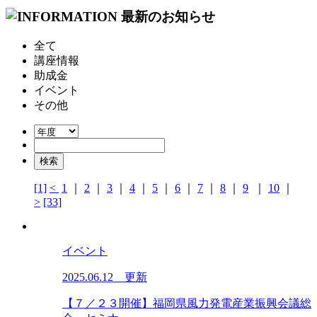
全て
講座情報
助成金
イベント
その他
[1]
<
1
｜
2
｜
3
｜
4
｜
5
｜
6
｜
7
｜
8
｜
9
｜
10
｜
>
[33]
イベント
2025.06.12 更新
【７／２３開催】福岡県風力発電産業振興会議総