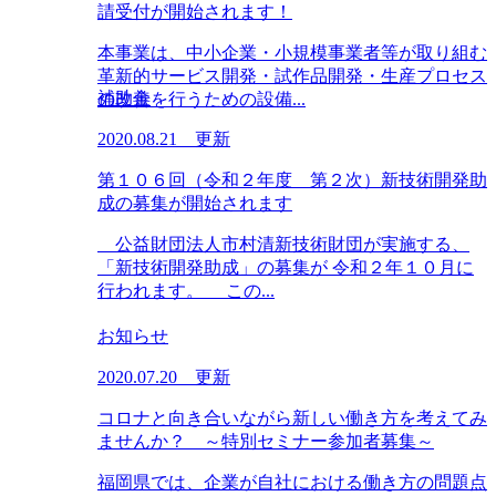
請受付が開始されます！
本事業は、中小企業・小規模事業者等が取り組む
革新的サービス開発・試作品開発・生産プロセス
補助金
の改善を行うための設備...
2020.08.21 更新
第１０６回（令和２年度 第２次）新技術開発助
成の募集が開始されます
公益財団法人市村清新技術財団が実施する、
「新技術開発助成」の募集が 令和２年１０月に
行われます。 この...
お知らせ
2020.07.20 更新
コロナと向き合いながら新しい働き方を考えてみ
ませんか？ ～特別セミナー参加者募集～
福岡県では、企業が自社における働き方の問題点