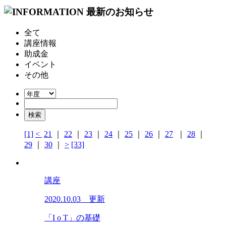
全て
講座情報
助成金
イベント
その他
[1]
<
21
｜
22
｜
23
｜
24
｜
25
｜
26
｜
27
｜
28
｜
29
｜
30
｜
>
[33]
講座
2020.10.03 更新
「I o T」の基礎