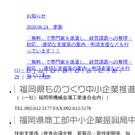
お知らせ
2020.06.24 更新
「無料」で専門家を派遣し、経営課題への整理・
対応、;適切な支援策の案内・申請支援などを行
っています！！
「無料」で専門家を派遣し、経営課題への整理・
対応、 適切な支援策の案内・申請支援などを行
[1]
<
21
｜
22
｜
23
｜
24
｜
25
｜
26
｜
27
｜
28
｜
っていま...
29
｜
30
｜
>
[33]
（（一社）福岡県機械金属工業連合会内））
TEL:092-612-5177 FAX:092-612-5178
技術支援係（推進会議全般、新製品・新技術開発、知