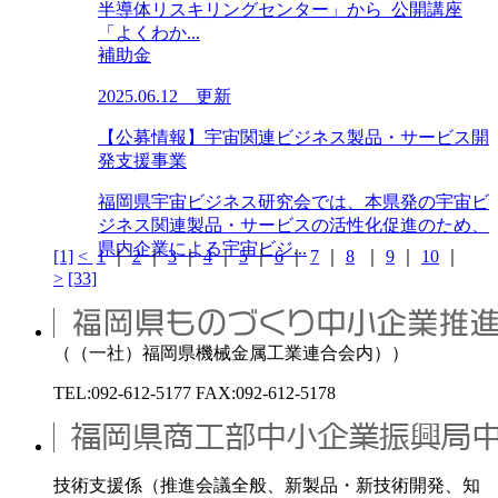
半導体リスキリングセンター」から 公開講座
「よくわか...
補助金
2025.06.12 更新
【公募情報】宇宙関連ビジネス製品・サービス開
発支援事業
福岡県宇宙ビジネス研究会では、本県発の宇宙ビ
ジネス関連製品・サービスの活性化促進のため、
県内企業による宇宙ビジ...
[1]
<
1
｜
2
｜
3
｜
4
｜
5
｜
6
｜
7
｜
8
｜
9
｜
10
｜
>
[33]
（（一社）福岡県機械金属工業連合会内））
TEL:092-612-5177 FAX:092-612-5178
技術支援係（推進会議全般、新製品・新技術開発、知