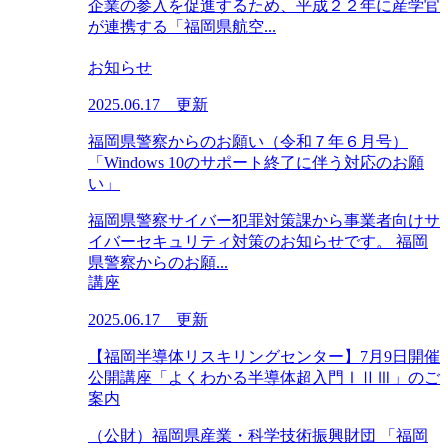
企業の参入を促進するため、平成２２年に産学官
が連携する「福岡県航空...
お知らせ
2025.06.17 更新
福岡県警察からのお願い（令和７年６月号）
「Windows 10のサポート終了に伴う対応のお願
い」
福岡県警察サイバー犯罪対策課から事業者向けサ
イバーセキュリティ対策のお知らせです。 福岡
県警察からのお願...
講座
2025.06.17 更新
【福岡半導体リスキリングセンター】7月9日開催
公開講座「よくわかる半導体超入門ⅠⅡⅢ」のご
案内
（公財）福岡県産業・科学技術振興財団 「福岡