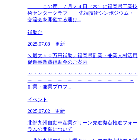
この度、７月２４日（木）に福岡県工業技
術センタークラブ 先端技術シンポジウム・
交流会を開催する運び...
補助金
2025.07.08 更新
＼最大５０万円補助／福岡県副業・兼業人材活用
促進事業費補助金のご案内
～・～・～・～・～・～・～・～・～・～・～・
～・～・～・～・～・～・～・～・～・～ ～
副業・兼業プロフ...
イベント
2025.07.02 更新
北部九州自動車産業グリーン先進拠点推進フォー
ラムの開催について