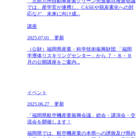
北部九州自動車産業グリーン先進拠点推進会議
では、産学官が連携し、CASEや脱炭素化への対
応など、未来に向け成...
講座
2025.07.01 更新
（公財）福岡県産業・科学技術振興財団 「福岡
半導体リスキリングセンター」から ７・８・９
月の公開講座をご案内...
イベント
2025.06.27 更新
「福岡県航空機産業振興会議」総会・講演会・交
流会を開催します！
福岡県では、航空機産業の本県への誘致及び県内