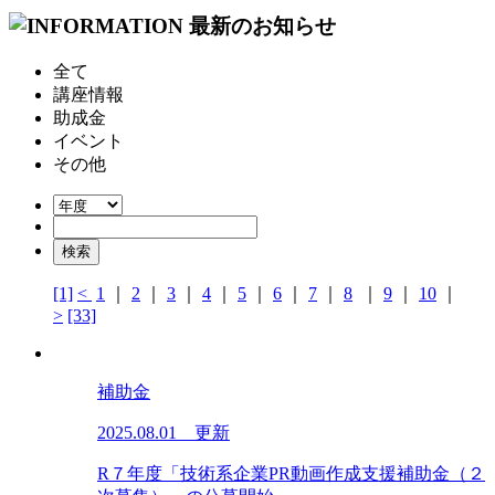
全て
講座情報
助成金
イベント
その他
[1]
<
1
｜
2
｜
3
｜
4
｜
5
｜
6
｜
7
｜
8
｜
9
｜
10
｜
>
[33]
補助金
2025.08.01 更新
R７年度「技術系企業PR動画作成支援補助金（２