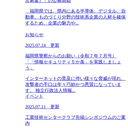
次募集）」の公募開始
福岡県では、県内にある半導体、デジタル、自
動車、ものづくり分野の技術系企業の人材を確保
するため、企業の魅力や...
お知らせ
2025.07.24 更新
福岡県警察からのお願い（令和７年７月号）
「「情報セキュリティ５か条」を実践しましょ
う」
インターネットの普及に伴い様々な脅威が現れ、
攻撃者の手口は年々巧妙かつ悪質になっていま
す。 独立行政法人情報...
イベント
2025.07.11 更新
工業技術センタークラブ先端シンポジウムのご案
内