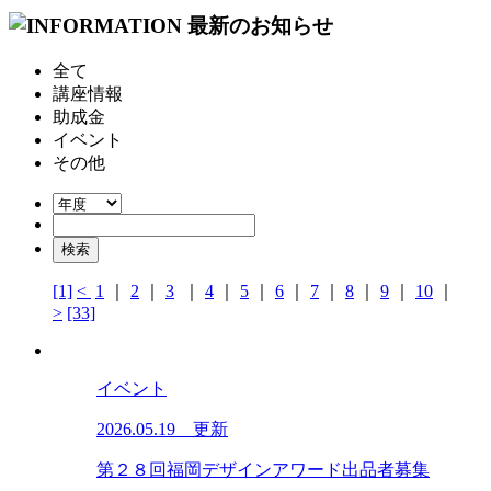
全て
講座情報
助成金
イベント
その他
[1]
<
1
｜
2
｜
3
｜
4
｜
5
｜
6
｜
7
｜
8
｜
9
｜
10
｜
>
[33]
イベント
2026.05.19 更新
第２８回福岡デザインアワード出品者募集