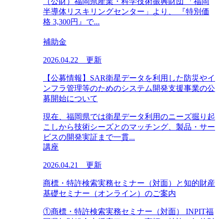
（公財）福岡県産業・科学技術振興財団 「福岡
半導体リスキリングセンター」より、 『特別価
格 3,300円』で...
補助金
2026.04.22 更新
【公募情報】SAR衛星データを利用した防災やイ
ンフラ管理等のためのシステム開発支援事業の公
募開始について
現在、福岡県では衛星データ利用のニーズ掘り起
こしから技術シーズとのマッチング、製品・サー
ビスの開発実証まで一貫...
講座
2026.04.21 更新
商標・特許検索実務セミナー（対面）と知的財産
基礎セミナー（オンライン）のご案内
①商標・特許検索実務セミナー（対面） INPIT福