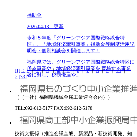
補助金
2026.04.13 更新
令和８年度「グリーンアジア国際戦略総合特
区」、「地域経済牽引事業」補助金等制度活用説
明会・個別相談会を開催します！
福岡県では、グリーンアジア国際戦略総合特区に
係る事業や、地域経済牽引事業を 実施する事業
[1]
<
1
｜
2
｜
3
｜
4
｜
5
｜
6
｜
7
｜
8
｜
9
｜
10
｜
者に対し、税制優遇や...
>
[33]
（（一社）福岡県機械金属工業連合会内））
TEL:092-612-5177 FAX:092-612-5178
技術支援係（推進会議全般、新製品・新技術開発、知