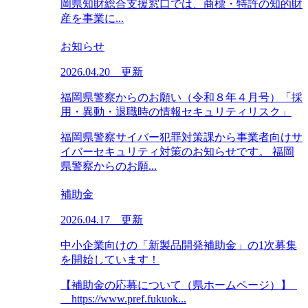
岡県知財総合支援窓口では、商標・特許の知的財
産を事業に...
お知らせ
2026.04.20 更新
福岡県警察からのお願い（令和８年４月号）「採
用・異動・退職時の情報セキュリティリスク」
福岡県警察サイバー犯罪対策課から事業者向けサ
イバーセキュリティ対策のお知らせです。 福岡
県警察からのお願...
補助金
2026.04.17 更新
中小企業向けの「新製品開発補助金」の1次募集
を開始しています！
【補助金の応募について（県ホームページ）】
https://www.pref.fukuok...