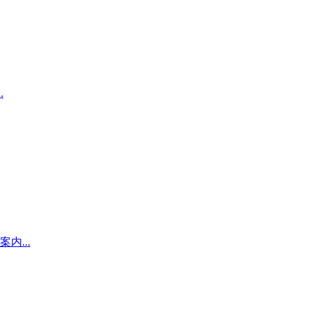
.
...