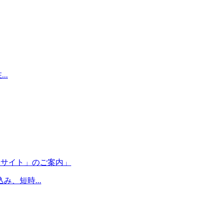
..
修サイト」のご案内」
、短時...