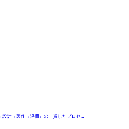
設計→製作→評価』の一貫したプロセ...