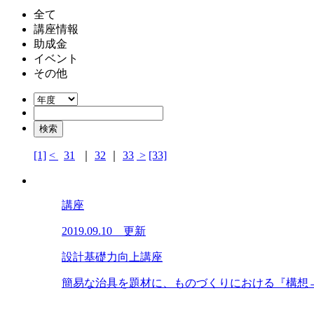
全て
講座情報
助成金
イベント
その他
[1]
<
31
｜
32
｜
33
>
[33]
講座
2019.09.10 更新
設計基礎力向上講座
簡易な治具を題材に、ものづくりにおける『構想→