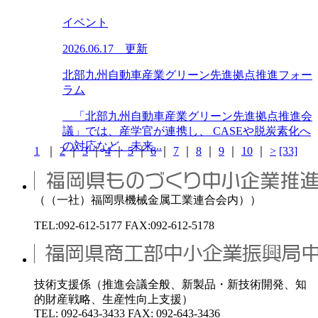
イベント
2026.06.17 更新
北部九州自動車産業グリーン先進拠点推進フォー
ラム
「北部九州自動車産業グリーン先進拠点推進会
議」では、産学官が連携し、 CASEや脱炭素化へ
の対応など、未来...
1
｜
2
｜
3
｜
4
｜
5
｜
6
｜
7
｜
8
｜
9
｜
10
｜
>
[33]
（（一社）福岡県機械金属工業連合会内））
TEL:092-612-5177 FAX:092-612-5178
技術支援係（推進会議全般、新製品・新技術開発、知
的財産戦略、生産性向上支援）
TEL: 092-643-3433 FAX: 092-643-3436