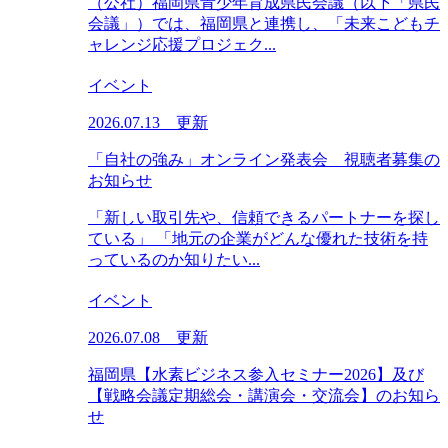
（公社）福岡県青少年育成県民会議（以下「県民
会議」）では、福岡県と連携し、「未来こどもチ
ャレンジ応援プロジェク...
イベント
2026.07.13 更新
「自社の強み」オンライン発表会 視聴者募集の
お知らせ
「新しい取引先や、信頼できるパートナーを探し
ている」 「地元の企業がどんな優れた技術を持
っているのか知りたい...
イベント
2026.07.08 更新
福岡県【水素ビジネス参入セミナー2026】及び
【戦略会議定期総会・講演会・交流会】のお知ら
せ