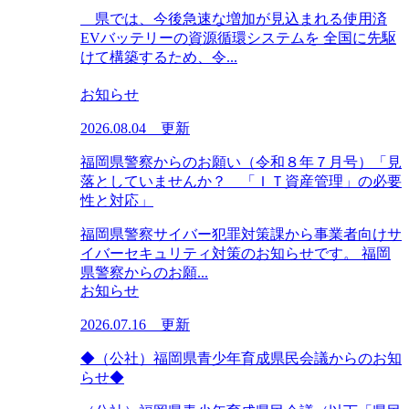
県では、今後急速な増加が見込まれる使用済
EVバッテリーの資源循環システムを 全国に先駆
けて構築するため、令...
お知らせ
2026.08.04 更新
福岡県警察からのお願い（令和８年７月号）「見
落としていませんか？ 「ＩＴ資産管理」の必要
性と対応」
福岡県警察サイバー犯罪対策課から事業者向けサ
イバーセキュリティ対策のお知らせです。 福岡
県警察からのお願...
お知らせ
2026.07.16 更新
◆（公社）福岡県青少年育成県民会議からのお知
らせ◆