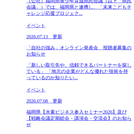
（公社）福岡県青少年育成県民会議（以下「県民
会議」）では、福岡県と連携し、「未来こどもチ
ャレンジ応援プロジェク...
イベント
2026.07.13 更新
「自社の強み」オンライン発表会 視聴者募集の
お知らせ
「新しい取引先や、信頼できるパートナーを探し
ている」 「地元の企業がどんな優れた技術を持
っているのか知りたい...
イベント
2026.07.08 更新
福岡県【水素ビジネス参入セミナー2026】及び
【戦略会議定期総会・講演会・交流会】のお知ら
せ