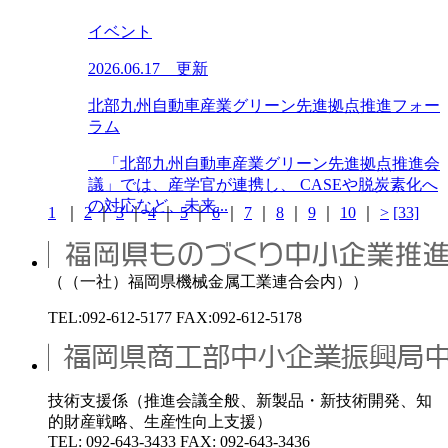
イベント
2026.06.17 更新
北部九州自動車産業グリーン先進拠点推進フォー
ラム
「北部九州自動車産業グリーン先進拠点推進会
議」では、産学官が連携し、 CASEや脱炭素化へ
の対応など、未来...
1
｜
2
｜
3
｜
4
｜
5
｜
6
｜
7
｜
8
｜
9
｜
10
｜
>
[33]
（（一社）福岡県機械金属工業連合会内））
TEL:092-612-5177 FAX:092-612-5178
技術支援係（推進会議全般、新製品・新技術開発、知
的財産戦略、生産性向上支援）
TEL: 092-643-3433 FAX: 092-643-3436