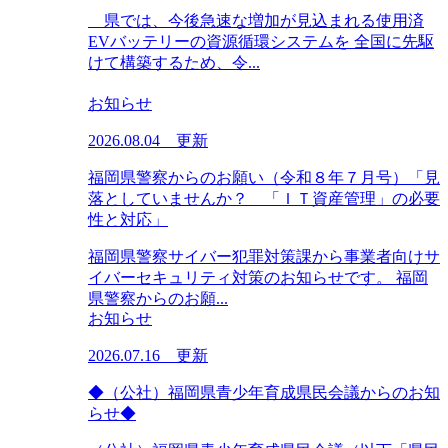
県では、今後急速な増加が見込まれる使用済
EVバッテリーの資源循環システムを 全国に先駆
けて構築するため、令...
お知らせ
2026.08.04 更新
福岡県警察からのお願い（令和８年７月号）「見
落としていませんか？ 「ＩＴ資産管理」の必要
性と対応」
福岡県警察サイバー犯罪対策課から事業者向けサ
イバーセキュリティ対策のお知らせです。 福岡
県警察からのお願...
お知らせ
2026.07.16 更新
◆（公社）福岡県青少年育成県民会議からのお知
らせ◆