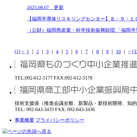
2025.08.07 更新
【福岡半導体リスキリングセンター】８・９・１
（公財）福岡県産業・科学技術振興財団 「福岡半導
[1]
<
1
｜
2
｜
3
｜
4
｜
5
｜
6
｜
7
｜
8
｜
9
｜
10
｜
>
[3
TEL:092-612-5177 FAX:092-612-5178
技術支援係（推進会議全般、新製品・新技術開発、知的
TEL: 092-643-3433 FAX: 092-643-3436
事業概要
プライバシーポリシー