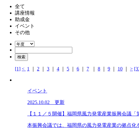
全て
講座情報
助成金
イベント
その他
[1]
<
1
｜
2
｜
3
｜
4
｜
5
｜
6
｜
7
｜
8
｜
9
｜
10
｜
>
[3
イベント
2025.10.02 更新
【１１／５開催】福岡県風力発電産業振興会議「
本振興会議では、福岡県の風力発電産業の拠点化を