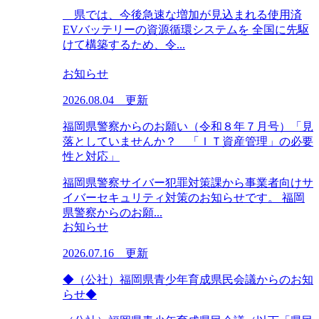
県では、今後急速な増加が見込まれる使用済
EVバッテリーの資源循環システムを 全国に先駆
けて構築するため、令...
お知らせ
2026.08.04 更新
福岡県警察からのお願い（令和８年７月号）「見
落としていませんか？ 「ＩＴ資産管理」の必要
性と対応」
福岡県警察サイバー犯罪対策課から事業者向けサ
イバーセキュリティ対策のお知らせです。 福岡
県警察からのお願...
お知らせ
2026.07.16 更新
◆（公社）福岡県青少年育成県民会議からのお知
らせ◆