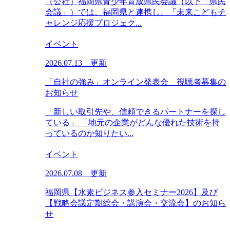
（公社）福岡県青少年育成県民会議（以下「県民
会議」）では、福岡県と連携し、「未来こどもチ
ャレンジ応援プロジェク...
イベント
2026.07.13 更新
「自社の強み」オンライン発表会 視聴者募集の
お知らせ
「新しい取引先や、信頼できるパートナーを探し
ている」 「地元の企業がどんな優れた技術を持
っているのか知りたい...
イベント
2026.07.08 更新
福岡県【水素ビジネス参入セミナー2026】及び
【戦略会議定期総会・講演会・交流会】のお知ら
せ