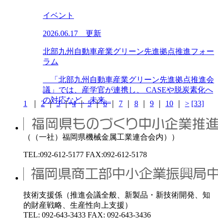
イベント
2026.06.17 更新
北部九州自動車産業グリーン先進拠点推進フォー
ラム
「北部九州自動車産業グリーン先進拠点推進会
議」では、産学官が連携し、 CASEや脱炭素化へ
の対応など、未来...
1
｜
2
｜
3
｜
4
｜
5
｜
6
｜
7
｜
8
｜
9
｜
10
｜
>
[33]
（（一社）福岡県機械金属工業連合会内））
TEL:092-612-5177 FAX:092-612-5178
技術支援係（推進会議全般、新製品・新技術開発、知
的財産戦略、生産性向上支援）
TEL: 092-643-3433 FAX: 092-643-3436