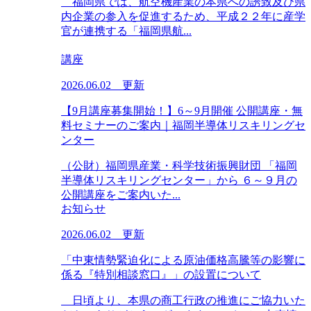
福岡県では、航空機産業の本県への誘致及び県
内企業の参入を促進するため、平成２２年に産学
官が連携する「福岡県航...
講座
2026.06.02 更新
【9月講座募集開始！】6～9月開催 公開講座・無
料セミナーのご案内｜福岡半導体リスキリングセ
ンター
（公財）福岡県産業・科学技術振興財団 「福岡
半導体リスキリングセンター」から ６～９月の
公開講座をご案内いた...
お知らせ
2026.06.02 更新
「中東情勢緊迫化による原油価格高騰等の影響に
係る『特別相談窓口』」の設置について
日頃より、本県の商工行政の推進にご協力いた