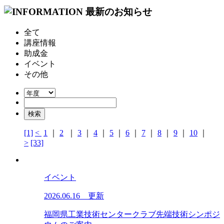
全て
講座情報
助成金
イベント
その他
[1]
<
1
｜
2
｜
3
｜
4
｜
5
｜
6
｜
7
｜
8
｜
9
｜
10
｜
>
[33]
イベント
2026.06.16 更新
福岡県工業技術センタークラブ先端技術シンポジ