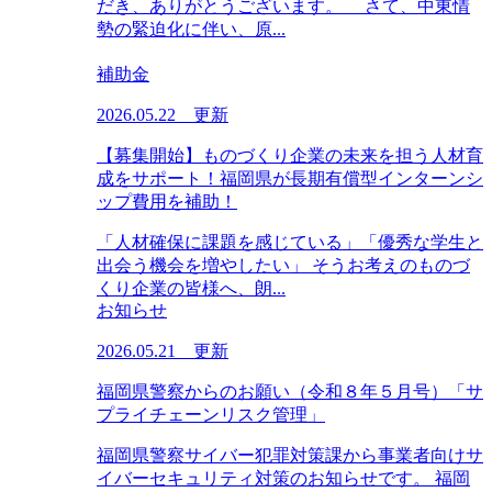
だき、ありがとうございます。 さて、中東情
勢の緊迫化に伴い、原...
補助金
2026.05.22 更新
【募集開始】ものづくり企業の未来を担う人材育
成をサポート！福岡県が長期有償型インターンシ
ップ費用を補助！
「人材確保に課題を感じている」「優秀な学生と
出会う機会を増やしたい」 そうお考えのものづ
くり企業の皆様へ、朗...
お知らせ
2026.05.21 更新
福岡県警察からのお願い（令和８年５月号）「サ
プライチェーンリスク管理」
福岡県警察サイバー犯罪対策課から事業者向けサ
イバーセキュリティ対策のお知らせです。 福岡