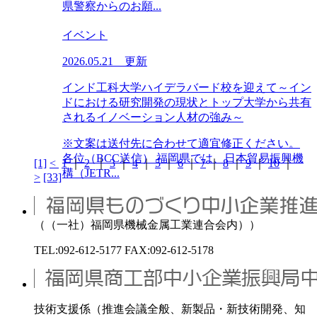
県警察からのお願...
イベント
2026.05.21 更新
インド工科大学ハイデラバード校を迎えて～イン
ドにおける研究開発の現状とトップ大学から共有
されるイノベーション人材の強み～
※文案は送付先に合わせて適宜修正ください。
各位（BCC送信） 福岡県では、日本貿易振興機
[1]
<
1
｜
2
｜
3
｜
4
｜
5
｜
6
｜
7
｜
8
｜
9
｜
10
｜
構（JETR...
>
[33]
（（一社）福岡県機械金属工業連合会内））
TEL:092-612-5177 FAX:092-612-5178
技術支援係（推進会議全般、新製品・新技術開発、知