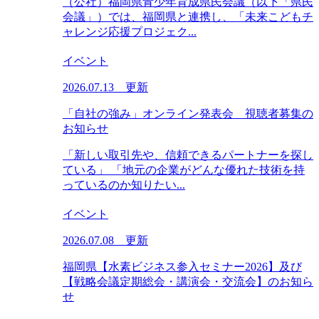
（公社）福岡県青少年育成県民会議（以下「県民
会議」）では、福岡県と連携し、「未来こどもチ
ャレンジ応援プロジェク...
イベント
2026.07.13 更新
「自社の強み」オンライン発表会 視聴者募集の
お知らせ
「新しい取引先や、信頼できるパートナーを探し
ている」 「地元の企業がどんな優れた技術を持
っているのか知りたい...
イベント
2026.07.08 更新
福岡県【水素ビジネス参入セミナー2026】及び
【戦略会議定期総会・講演会・交流会】のお知ら
せ