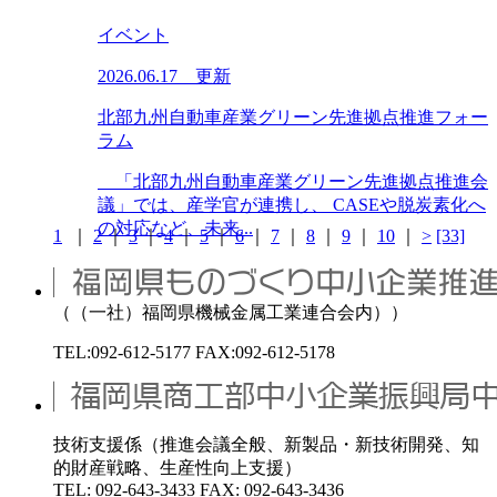
イベント
2026.06.17 更新
北部九州自動車産業グリーン先進拠点推進フォー
ラム
「北部九州自動車産業グリーン先進拠点推進会
議」では、産学官が連携し、 CASEや脱炭素化へ
の対応など、未来...
1
｜
2
｜
3
｜
4
｜
5
｜
6
｜
7
｜
8
｜
9
｜
10
｜
>
[33]
（（一社）福岡県機械金属工業連合会内））
TEL:092-612-5177 FAX:092-612-5178
技術支援係（推進会議全般、新製品・新技術開発、知
的財産戦略、生産性向上支援）
TEL: 092-643-3433 FAX: 092-643-3436