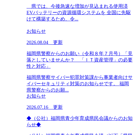
県では、今後急速な増加が見込まれる使用済
EVバッテリーの資源循環システムを 全国に先駆
けて構築するため、令...
お知らせ
2026.08.04 更新
福岡県警察からのお願い（令和８年７月号）「見
落としていませんか？ 「ＩＴ資産管理」の必要
性と対応」
福岡県警察サイバー犯罪対策課から事業者向けサ
イバーセキュリティ対策のお知らせです。 福岡
県警察からのお願...
お知らせ
2026.07.16 更新
◆（公社）福岡県青少年育成県民会議からのお知
らせ◆