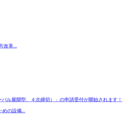
革...
ローバル展開型、４次締切）」の申請受付が開始されます！
の設備...