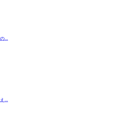
..
..