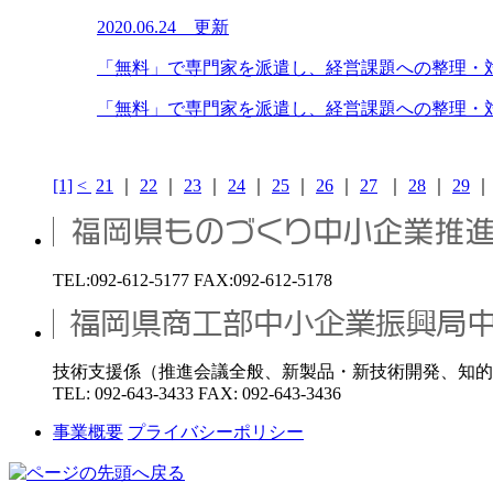
2020.06.24 更新
「無料」で専門家を派遣し、経営課題への整理・
「無料」で専門家を派遣し、経営課題への整理・対
[1]
<
21
｜
22
｜
23
｜
24
｜
25
｜
26
｜
27
｜
28
｜
29
TEL:092-612-5177 FAX:092-612-5178
技術支援係（推進会議全般、新製品・新技術開発、知的
TEL: 092-643-3433 FAX: 092-643-3436
事業概要
プライバシーポリシー