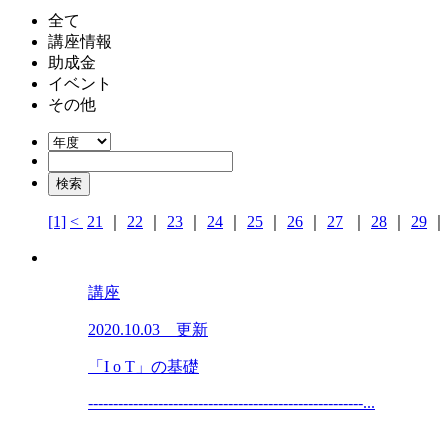
全て
講座情報
助成金
イベント
その他
[1]
<
21
｜
22
｜
23
｜
24
｜
25
｜
26
｜
27
｜
28
｜
29
講座
2020.10.03 更新
「I o T」の基礎
-------------------------------------------------------...