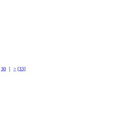
｜
30
｜
>
[33]