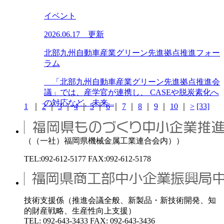
イベント
2026.06.17 更新
北部九州自動車産業グリーン先進拠点推進フォー
ラム
「北部九州自動車産業グリーン先進拠点推進会
議」では、産学官が連携し、 CASEや脱炭素化へ
の対応など、未来...
1
｜
2
｜
3
｜
4
｜
5
｜
6
｜
7
｜
8
｜
9
｜
10
｜
>
[33]
（（一社）福岡県機械金属工業連合会内））
TEL:092-612-5177 FAX:092-612-5178
技術支援係（推進会議全般、新製品・新技術開発、知
的財産戦略、生産性向上支援）
TEL: 092-643-3433 FAX: 092-643-3436