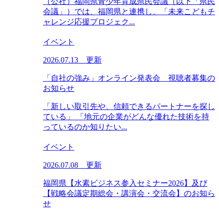
（公社）福岡県青少年育成県民会議（以下「県民
会議」）では、福岡県と連携し、「未来こどもチ
ャレンジ応援プロジェク...
イベント
2026.07.13 更新
「自社の強み」オンライン発表会 視聴者募集の
お知らせ
「新しい取引先や、信頼できるパートナーを探し
ている」 「地元の企業がどんな優れた技術を持
っているのか知りたい...
イベント
2026.07.08 更新
福岡県【水素ビジネス参入セミナー2026】及び
【戦略会議定期総会・講演会・交流会】のお知ら
せ