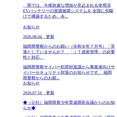
県では、今後急速な増加が見込まれる使用済
EVバッテリーの資源循環システムを 全国に先駆
けて構築するため、令...
お知らせ
2026.08.04 更新
福岡県警察からのお願い（令和８年７月号）「見
落としていませんか？ 「ＩＴ資産管理」の必要
性と対応」
福岡県警察サイバー犯罪対策課から事業者向けサ
イバーセキュリティ対策のお知らせです。 福岡
県警察からのお願...
お知らせ
2026.07.16 更新
◆（公社）福岡県青少年育成県民会議からのお知
らせ◆