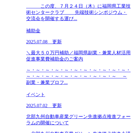
この度、７月２４日（木）に福岡県工業技
術センタークラブ 先端技術シンポジウム・
交流会を開催する運び...
補助金
2025.07.08 更新
＼最大５０万円補助／福岡県副業・兼業人材活用
促進事業費補助金のご案内
～・～・～・～・～・～・～・～・～・～・～・
～・～・～・～・～・～・～・～・～・～ ～
副業・兼業プロフ...
イベント
2025.07.02 更新
北部九州自動車産業グリーン先進拠点推進フォー
ラムの開催について