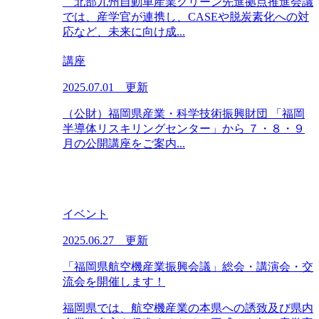
北部九州自動車産業グリーン先進拠点推進会議
では、産学官が連携し、CASEや脱炭素化への対
応など、未来に向け成...
講座
2025.07.01 更新
（公財）福岡県産業・科学技術振興財団 「福岡
半導体リスキリングセンター」から ７・８・９
月の公開講座をご案内...
イベント
2025.06.27 更新
「福岡県航空機産業振興会議」総会・講演会・交
流会を開催します！
福岡県では、航空機産業の本県への誘致及び県内