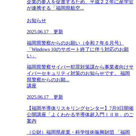
企業の参入を促進するため、平成２２年に産学官
が連携する「福岡県航空...
お知らせ
2025.06.17 更新
福岡県警察からのお願い（令和７年６月号）
「Windows 10のサポート終了に伴う対応のお願
い」
福岡県警察サイバー犯罪対策課から事業者向けサ
イバーセキュリティ対策のお知らせです。 福岡
県警察からのお願...
講座
2025.06.17 更新
【福岡半導体リスキリングセンター】7月9日開催
公開講座「よくわかる半導体超入門ⅠⅡⅢ」のご
案内
（公財）福岡県産業・科学技術振興財団 「福岡