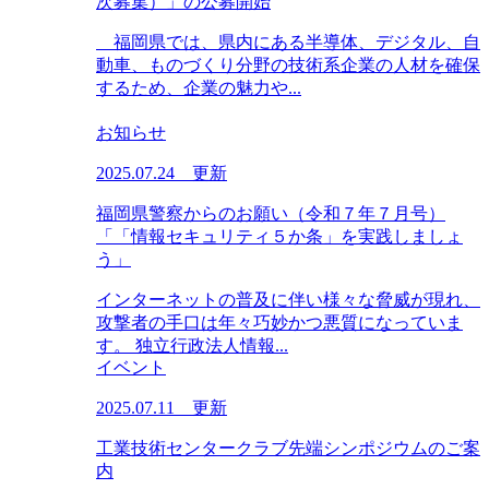
次募集）」の公募開始
福岡県では、県内にある半導体、デジタル、自
動車、ものづくり分野の技術系企業の人材を確保
するため、企業の魅力や...
お知らせ
2025.07.24 更新
福岡県警察からのお願い（令和７年７月号）
「「情報セキュリティ５か条」を実践しましょ
う」
インターネットの普及に伴い様々な脅威が現れ、
攻撃者の手口は年々巧妙かつ悪質になっていま
す。 独立行政法人情報...
イベント
2025.07.11 更新
工業技術センタークラブ先端シンポジウムのご案
内