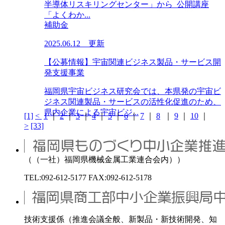
半導体リスキリングセンター」から 公開講座
「よくわか...
補助金
2025.06.12 更新
【公募情報】宇宙関連ビジネス製品・サービス開
発支援事業
福岡県宇宙ビジネス研究会では、本県発の宇宙ビ
ジネス関連製品・サービスの活性化促進のため、
県内企業による宇宙ビジ...
[1]
<
1
｜
2
｜
3
｜
4
｜
5
｜
6
｜
7
｜
8
｜
9
｜
10
｜
>
[33]
（（一社）福岡県機械金属工業連合会内））
TEL:092-612-5177 FAX:092-612-5178
技術支援係（推進会議全般、新製品・新技術開発、知