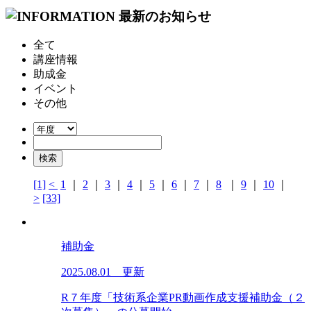
全て
講座情報
助成金
イベント
その他
[1]
<
1
｜
2
｜
3
｜
4
｜
5
｜
6
｜
7
｜
8
｜
9
｜
10
｜
>
[33]
補助金
2025.08.01 更新
R７年度「技術系企業PR動画作成支援補助金（２