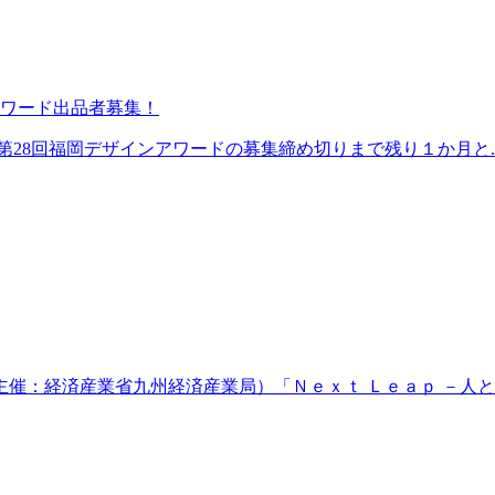
アワード出品者募集！
28回福岡デザインアワードの募集締め切りまで残り１か月と..
：経済産業省九州経済産業局）「Ｎｅｘｔ Ｌｅａｐ －人と組