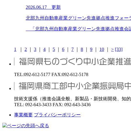
2026.06.17 更新
北部九州自動車産業グリーン先進拠点推進フォー
「北部九州自動車産業グリーン先進拠点推進会議」
1
｜
2
｜
3
｜
4
｜
5
｜
6
｜
7
｜
8
｜
9
｜
10
｜
>
[33]
TEL:092-612-5177 FAX:092-612-5178
技術支援係（推進会議全般、新製品・新技術開発、知的
TEL: 092-643-3433 FAX: 092-643-3436
事業概要
プライバシーポリシー