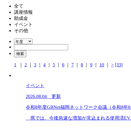
全て
講座情報
助成金
イベント
その他
1
｜
2
｜
3
｜
4
｜
5
｜
6
｜
7
｜
8
｜
9
｜
10
｜
>
[33]
イベント
2026.08.04 更新
令和8年度GBNet福岡ネットワーク会議（令和8年
県では、今後急速な増加が見込まれる使用済EVバ