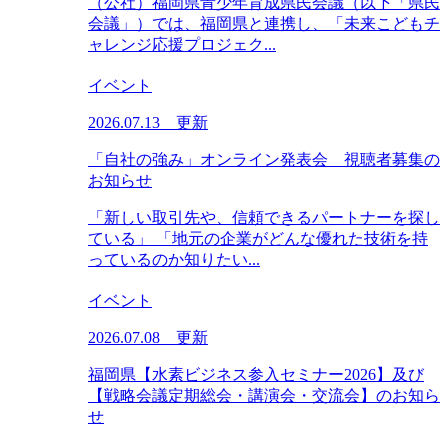
（公社）福岡県青少年育成県民会議（以下「県民
会議」）では、福岡県と連携し、「未来こどもチ
ャレンジ応援プロジェク...
イベント
2026.07.13 更新
「自社の強み」オンライン発表会 視聴者募集の
お知らせ
「新しい取引先や、信頼できるパートナーを探し
ている」 「地元の企業がどんな優れた技術を持
っているのか知りたい...
イベント
2026.07.08 更新
福岡県【水素ビジネス参入セミナー2026】及び
【戦略会議定期総会・講演会・交流会】のお知ら
せ