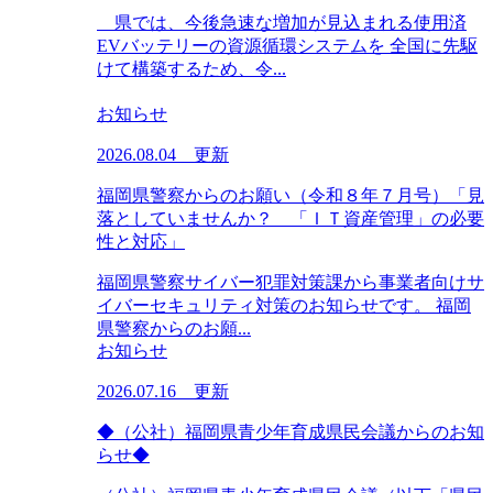
県では、今後急速な増加が見込まれる使用済
EVバッテリーの資源循環システムを 全国に先駆
けて構築するため、令...
お知らせ
2026.08.04 更新
福岡県警察からのお願い（令和８年７月号）「見
落としていませんか？ 「ＩＴ資産管理」の必要
性と対応」
福岡県警察サイバー犯罪対策課から事業者向けサ
イバーセキュリティ対策のお知らせです。 福岡
県警察からのお願...
お知らせ
2026.07.16 更新
◆（公社）福岡県青少年育成県民会議からのお知
らせ◆