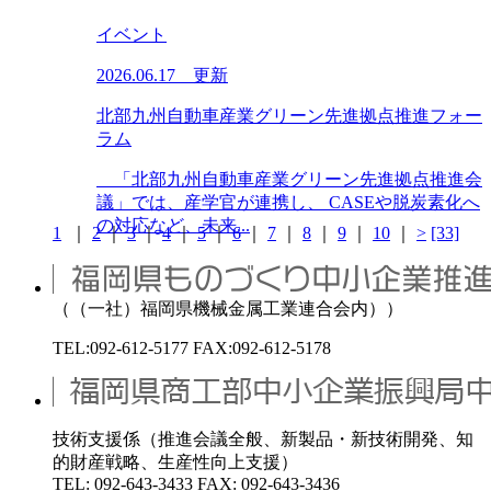
イベント
2026.06.17 更新
北部九州自動車産業グリーン先進拠点推進フォー
ラム
「北部九州自動車産業グリーン先進拠点推進会
議」では、産学官が連携し、 CASEや脱炭素化へ
の対応など、未来...
1
｜
2
｜
3
｜
4
｜
5
｜
6
｜
7
｜
8
｜
9
｜
10
｜
>
[33]
（（一社）福岡県機械金属工業連合会内））
TEL:092-612-5177 FAX:092-612-5178
技術支援係（推進会議全般、新製品・新技術開発、知
的財産戦略、生産性向上支援）
TEL: 092-643-3433 FAX: 092-643-3436