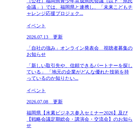
（公社）福岡県青少年育成県民会議（以下「県民
会議」）では、福岡県と連携し、「未来こどもチ
ャレンジ応援プロジェク...
イベント
2026.07.13 更新
「自社の強み」オンライン発表会 視聴者募集の
お知らせ
「新しい取引先や、信頼できるパートナーを探し
ている」 「地元の企業がどんな優れた技術を持
っているのか知りたい...
イベント
2026.07.08 更新
福岡県【水素ビジネス参入セミナー2026】及び
【戦略会議定期総会・講演会・交流会】のお知ら
せ