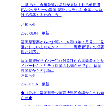
県では、今後急速な増加が見込まれる使用済
EVバッテリーの資源循環システムを 全国に先駆
けて構築するため、令...
お知らせ
2026.08.04 更新
福岡県警察からのお願い（令和８年７月号）「見
落としていませんか？ 「ＩＴ資産管理」の必要
性と対応」
福岡県警察サイバー犯罪対策課から事業者向けサ
イバーセキュリティ対策のお知らせです。 福岡
県警察からのお願...
お知らせ
2026.07.16 更新
◆（公社）福岡県青少年育成県民会議からのお知
らせ◆