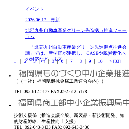
イベント
2026.06.17 更新
北部九州自動車産業グリーン先進拠点推進フォー
ラム
「北部九州自動車産業グリーン先進拠点推進会
議」では、産学官が連携し、 CASEや脱炭素化へ
の対応など、未来...
1
｜
2
｜
3
｜
4
｜
5
｜
6
｜
7
｜
8
｜
9
｜
10
｜
>
[33]
（（一社）福岡県機械金属工業連合会内））
TEL:092-612-5177 FAX:092-612-5178
技術支援係（推進会議全般、新製品・新技術開発、知
的財産戦略、生産性向上支援）
TEL: 092-643-3433 FAX: 092-643-3436