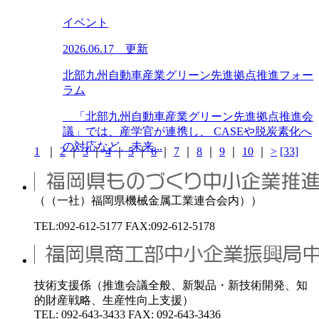
イベント
2026.06.17 更新
北部九州自動車産業グリーン先進拠点推進フォー
ラム
「北部九州自動車産業グリーン先進拠点推進会
議」では、産学官が連携し、 CASEや脱炭素化へ
の対応など、未来...
1
｜
2
｜
3
｜
4
｜
5
｜
6
｜
7
｜
8
｜
9
｜
10
｜
>
[33]
（（一社）福岡県機械金属工業連合会内））
TEL:092-612-5177 FAX:092-612-5178
技術支援係（推進会議全般、新製品・新技術開発、知
的財産戦略、生産性向上支援）
TEL: 092-643-3433 FAX: 092-643-3436