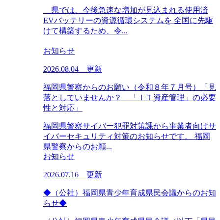
県では、今後急速な増加が見込まれる使用済
EVバッテリーの資源循環システムを 全国に先駆
けて構築するため、令...
お知らせ
2026.08.04 更新
福岡県警察からのお願い（令和８年７月号）「見
落としていませんか？ 「ＩＴ資産管理」の必要
性と対応」
福岡県警察サイバー犯罪対策課から事業者向けサ
イバーセキュリティ対策のお知らせです。 福岡
県警察からのお願...
お知らせ
2026.07.16 更新
◆（公社）福岡県青少年育成県民会議からのお知
らせ◆