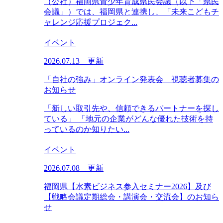
（公社）福岡県青少年育成県民会議（以下「県民
会議」）では、福岡県と連携し、「未来こどもチ
ャレンジ応援プロジェク...
イベント
2026.07.13 更新
「自社の強み」オンライン発表会 視聴者募集の
お知らせ
「新しい取引先や、信頼できるパートナーを探し
ている」 「地元の企業がどんな優れた技術を持
っているのか知りたい...
イベント
2026.07.08 更新
福岡県【水素ビジネス参入セミナー2026】及び
【戦略会議定期総会・講演会・交流会】のお知ら
せ