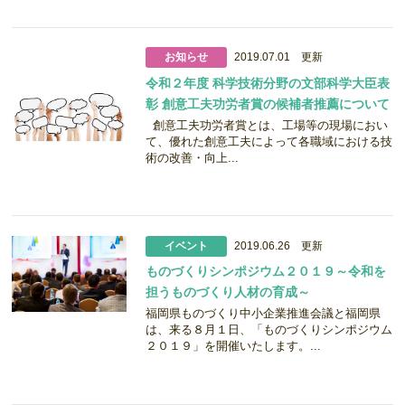
お知らせ
2019.07.01 更新
令和２年度 科学技術分野の文部科学大臣表
彰 創意工夫功労者賞の候補者推薦について
創意工夫功労者賞とは、工場等の現場におい
て、優れた創意工夫によって各職域における技
術の改善・向上...
イベント
2019.06.26 更新
ものづくりシンポジウム２０１９～令和を
担うものづくり人材の育成～
福岡県ものづくり中小企業推進会議と福岡県
は、来る８月１日、「ものづくりシンポジウム
２０１９」を開催いたします。...