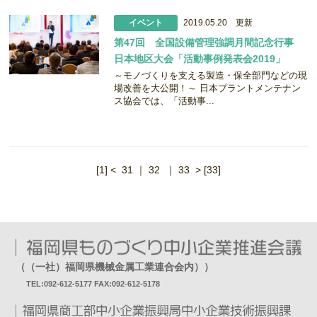
イベント
2019.05.20 更新
第47回 全国設備管理強調月間記念行事
日本地区大会「活動事例発表会2019」
～モノづくりを支える製造・保全部門などの現
場改善を大公開！～ 日本プラントメンテナン
ス協会では、「活動事...
[1]
<
31
｜
32
｜
33
>
[33]
（（一社）福岡県機械金属工業連合会内））
TEL:092-612-5177 FAX:092-612-5178