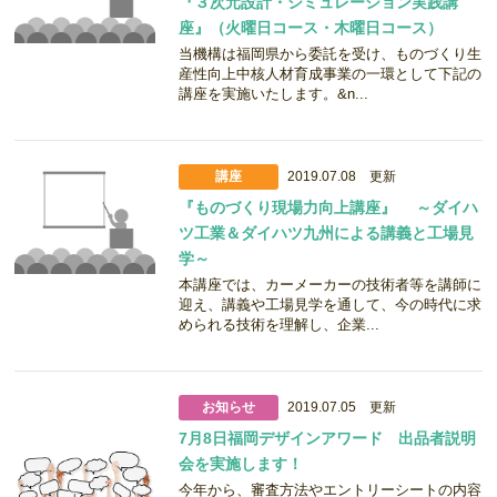
『３次元設計・シミュレーション実践講
座』（火曜日コース・木曜日コース）
当機構は福岡県から委託を受け、ものづくり生
産性向上中核人材育成事業の一環として下記の
講座を実施いたします。&n...
講座
2019.07.08 更新
『ものづくり現場力向上講座』 ～ダイハ
ツ工業＆ダイハツ九州による講義と工場見
学～
本講座では、カーメーカーの技術者等を講師に
迎え、講義や工場見学を通して、今の時代に求
められる技術を理解し、企業...
お知らせ
2019.07.05 更新
7月8日福岡デザインアワード 出品者説明
会を実施します！
今年から、審査方法やエントリーシートの内容