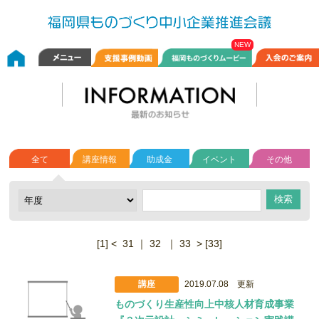
全て
講座情報
助成金
イベント
その他
[1]
<
31
｜
32
｜
33
>
[33]
講座
2019.07.08 更新
ものづくり生産性向上中核人材育成事業