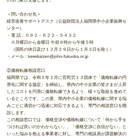
の専門家が支援します。
＜問い合わせ先＞
経営改善サポートデスク（公益財団法人福岡県中小企業振興セ
ンター）
・電 話：０９２－６２２－５４３２
※月曜日から金曜日 午前９時から午後５時
（国民の休日及び１２月２９日から１月３日を除く）
・メール：keieikaizen@joho-fukuoka.or.jp
②価格転嫁相談窓口
福岡県では、令和５年２月に官民労１３団体で「価格転嫁の円
滑化に関する協定」を締結し、県内の中小企業の皆さまが上昇
したコストを円滑に価格転嫁できるよう、様々な取組を進めて
いるところです。この度、県内中小企業の価格転嫁に関する悩
みごとに適切かつ迅速に対応できるよう、専門の相談窓口を開
設します。
この相談窓口では、価格交渉や価格転嫁について「何から手を
つければ良いのかわからない」、「価格交渉に自信がない」と
いった悩みを抱える事業者に対し、専門の相談員が課題解決の