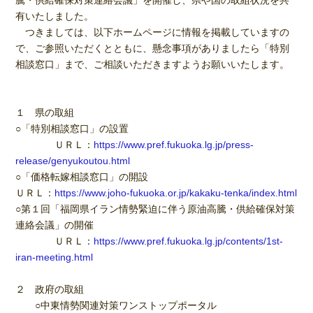
騰・供給確保対策連絡会議」を開催し、県や国の取組状況を共
有いたしました。
つきましては、以下ホームページに情報を掲載していますの
で、ご参照いただくとともに、懸念事項がありましたら「特別
相談窓口」まで、ご相談いただきますようお願いいたします。
１ 県の取組
○「特別相談窓口」の設置
ＵＲＬ：
https://www.pref.fukuoka.lg.jp/press-
release/genyukoutou.html
○「価格転嫁相談窓口」の開設
ＵＲＬ：
https://www.joho-fukuoka.or.jp/kakaku-tenka/index.html
○第１回「福岡県イラン情勢緊迫に伴う原油高騰・供給確保対策
連絡会議」の開催
ＵＲＬ：
https://www.pref.fukuoka.lg.jp/contents/1st-
iran-meeting.html
２ 政府の取組
○中東情勢関連対策ワンストップポータル