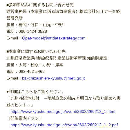
■参加申込みに関するお問い合わせ先
運営事務局（本事業に係る請負事業者）株式会社NTTデータ経
営研究所
担当：橋間・谷口・山元・中野
電話：090-1424-3528
E-mail：
Qpat-model@nttdata-strategy.com
■本事業に関するお問い合わせ先
九州経済産業局 地域経済部 産業技術革新課 知的財産室
担当：大河・松永・小野・岸本
電話：092-482-5463
E-mail：
bzl-chizaishien-kyushu@meti.go.jp
●詳細はこちらをご覧ください。
「九州×経営×知財 ～地域企業の強みと明日から取り組める実
践のヒント～」
https://www.kyushu.meti.go.jp/event/2602/260212_1.html
［開催案内チラシ］
https://www.kyushu.meti.go.jp/event/2602/260212_1_2.pdf