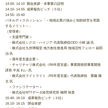
14:00- 14:10 開会挨拶・本事業の説明
14:10- 14:55 成果報告ピッチ（５社）
14:55- 15:40
パネルディスカッション「～地域企業の強みと知財経営を実践
するメリット～」
（登壇者）
＜支援専門家＞
・株式会社シクロ・ハイジア 代表取締役CEO 小林 誠 氏
・株式会社九州博報堂 地方創生推進局 地域活性フェロー 副田
治 氏
＜過年度支援企業＞
・チャリチャリ株式会社（R6年度支援）事業開発部事業開発
課長 中嶌 れい 氏
・株式会社ライトライト（R5年度支援）代表取締役 齋藤 隆
太 氏
＜ファシリテーター＞
・株式会社NTTデータ経営研究所 橋間 裕貴
15:40- 16:10 成果報告ピッチ（３社）
16:10- 16:15 閉会挨拶