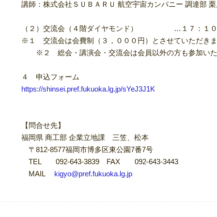
講師：株式会社ＳＵＢＡＲＵ 航空宇宙カンパニー 調達部 栗原
（２）交流会（４階ダイヤモンド） …１７：１０
※１ 交流会は会費制（３，０００円）とさせていただき
※２ 総会・講演会・交流会は会員以外の方も参加いた
４ 申込フォーム
https://shinsei.pref.fukuoka.lg.jp/sYeJ3J1K
【問合せ先】
福岡県 商工部 企業立地課 三笠、松本
〒812-8577福岡市博多区東公園7番7号
TEL 092-643-3839 FAX 092-643-3443
MAIL
kigyo@pref.fukuoka.lg.jp