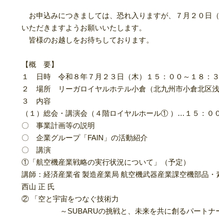
お申込みにつきましては、恐れ入りますが、７月２０日（
いただきますようお願いいたします。
皆様のお越しをお待ちしております。
【概 要】
１ 日時 令和８年７月２３日（木）１５：００～１８：
２ 場所 リーガロイヤルホテル小倉（北九州市小倉北区浅野2
３ 内容
（１）総会・講演会（４階ロイヤルホール① ）…１５：０
〇 事業計画等の説明
〇 企業グループ「FAIN」の活動紹介
〇 講演
①「航空機産業戦略の実行状況について」（予定）
講師：経済産業省 製造産業局 航空機武器産業課空機部品・
西山 正 氏
② 「空と宇宙をつなぐ技術力
～SUBARUの挑戦と、未来を共に創るパートナー