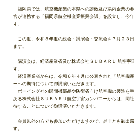
福岡県では、航空機産業の本県への誘致及び県内企業の参
官が連携する「福岡県航空機産業振興会議」を設立し、今
す。
この度、令和８年度の総会・講演会・交流会を７月２３日
ます。
講演会は、経済産業省及び株式会社ＳＵＢＡＲＵ 航空宇
す。
経済産業省からは、令和６年４月に公表された「航空機産
ーへの期待について御講演いただきます。
ボーイング社の民間機部品や防衛省向け航空機の製造を手
ある株式会社ＳＵＢＡＲＵ航空宇宙カンパニーからは、同
待することについて御講演いただきます。
会員以外の方でも参加いただけますので、是非とも御出席
す。