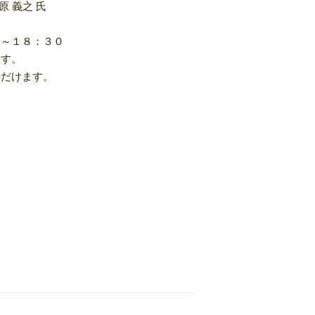
 義之 氏
～１８：３０
ます。
だけます。