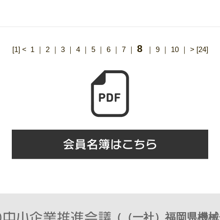
8
[1]
<
1
｜
2
｜
3
｜
4
｜
5
｜
6
｜
7
｜
｜
9
｜
10
｜
>
[24]
（（一社）福岡県機械