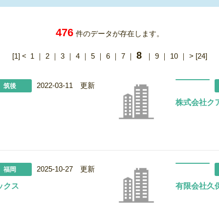
476
件のデータが存在します。
8
[1]
<
1
｜
2
｜
3
｜
4
｜
5
｜
6
｜
7
｜
｜
9
｜
10
｜
>
[24]
2022-03-11 更新
筑後
株式会社ク
2025-10-27 更新
福岡
ックス
有限会社久