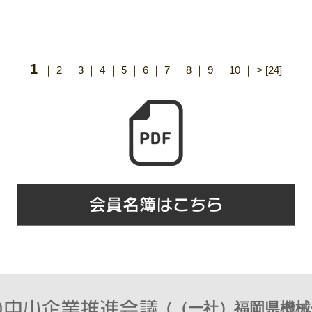
1
｜
2
｜
3
｜
4
｜
5
｜
6
｜
7
｜
8
｜
9
｜
10
｜
>
[24]
（（一社）福岡県機械