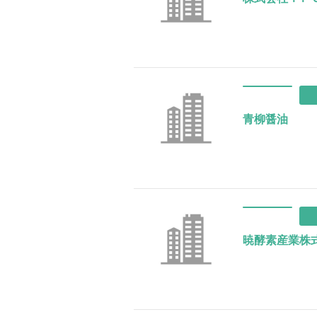
青柳醤油
暁酵素産業株