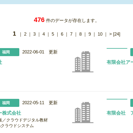
476
件のデータが存在します。
1
｜
2
｜
3
｜
4
｜
5
｜
6
｜
7
｜
8
｜
9
｜
10
｜
>
[24]
2022-06-01 更新
福岡
社
有限会社ア
2022-05-11 更新
福岡
ー株式会社
有限会社 
図版／クラウドデジタル教材
xaクラウドシステム