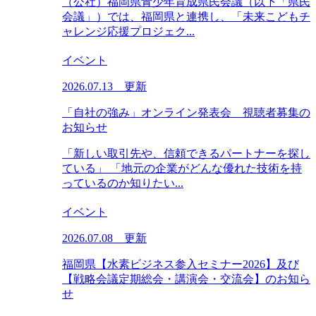
（公社）福岡県青少年育成県民会議（以下「県民
会議」）では、福岡県と連携し、「未来こどもチ
ャレンジ応援プロジェク...
イベント
2026.07.13 更新
「自社の強み」オンライン発表会 視聴者募集の
お知らせ
「新しい取引先や、信頼できるパートナーを探し
ている」 「地元の企業がどんな優れた技術を持
っているのか知りたい...
イベント
2026.07.08 更新
福岡県【水素ビジネス参入セミナー2026】及び
【戦略会議定期総会・講演会・交流会】のお知ら
せ