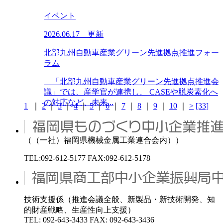
イベント
2026.06.17 更新
北部九州自動車産業グリーン先進拠点推進フォー
ラム
「北部九州自動車産業グリーン先進拠点推進会
議」では、産学官が連携し、 CASEや脱炭素化へ
の対応など、未来...
1
｜
2
｜
3
｜
4
｜
5
｜
6
｜
7
｜
8
｜
9
｜
10
｜
>
[33]
（（一社）福岡県機械金属工業連合会内））
TEL:092-612-5177 FAX:092-612-5178
技術支援係（推進会議全般、新製品・新技術開発、知
的財産戦略、生産性向上支援）
TEL: 092-643-3433 FAX: 092-643-3436