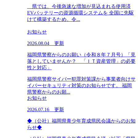
県では、今後急速な増加が見込まれる使用済
EVバッテリーの資源循環システムを 全国に先駆
けて構築するため、令...
お知らせ
2026.08.04 更新
福岡県警察からのお願い（令和８年７月号）「見
落としていませんか？ 「ＩＴ資産管理」の必要
性と対応」
福岡県警察サイバー犯罪対策課から事業者向けサ
イバーセキュリティ対策のお知らせです。 福岡
県警察からのお願...
お知らせ
2026.07.16 更新
◆（公社）福岡県青少年育成県民会議からのお知
らせ◆