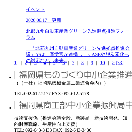
イベント
2026.06.17 更新
北部九州自動車産業グリーン先進拠点推進フォー
ラム
「北部九州自動車産業グリーン先進拠点推進会
議」では、産学官が連携し、 CASEや脱炭素化へ
の対応など、未来...
1
｜
2
｜
3
｜
4
｜
5
｜
6
｜
7
｜
8
｜
9
｜
10
｜
>
[33]
（（一社）福岡県機械金属工業連合会内））
TEL:092-612-5177 FAX:092-612-5178
技術支援係（推進会議全般、新製品・新技術開発、知
的財産戦略、生産性向上支援）
TEL: 092-643-3433 FAX: 092-643-3436