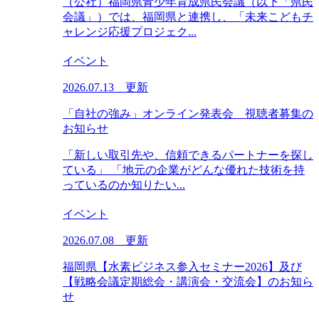
（公社）福岡県青少年育成県民会議（以下「県民
会議」）では、福岡県と連携し、「未来こどもチ
ャレンジ応援プロジェク...
イベント
2026.07.13 更新
「自社の強み」オンライン発表会 視聴者募集の
お知らせ
「新しい取引先や、信頼できるパートナーを探し
ている」 「地元の企業がどんな優れた技術を持
っているのか知りたい...
イベント
2026.07.08 更新
福岡県【水素ビジネス参入セミナー2026】及び
【戦略会議定期総会・講演会・交流会】のお知ら
せ