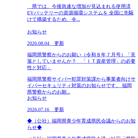
県では、今後急速な増加が見込まれる使用済
EVバッテリーの資源循環システムを 全国に先駆
けて構築するため、令...
お知らせ
2026.08.04 更新
福岡県警察からのお願い（令和８年７月号）「見
落としていませんか？ 「ＩＴ資産管理」の必要
性と対応」
福岡県警察サイバー犯罪対策課から事業者向けサ
イバーセキュリティ対策のお知らせです。 福岡
県警察からのお願...
お知らせ
2026.07.16 更新
◆（公社）福岡県青少年育成県民会議からのお知
らせ◆