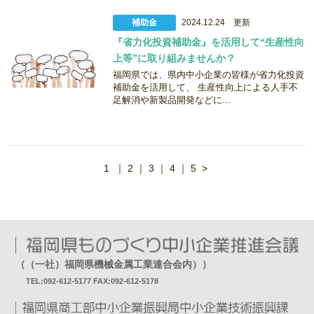
補助金
2024.12.24 更新
『省力化投資補助金』を活用して“生産性向
上等”に取り組みませんか？
福岡県では、県内中小企業の皆様が省力化投資
補助金を活用して、 生産性向上による人手不
足解消や新製品開発などに...
1
｜
2
｜
3
｜
4
｜
5
>
（（一社）福岡県機械金属工業連合会内））
TEL:092-612-5177 FAX:092-612-5178