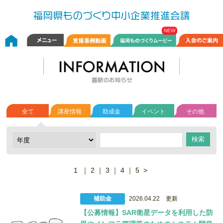
全て
講座情報
助成金
イベント
その他
1
｜
2
｜
3
｜
4
｜
5
>
補助金
2026.04.22 更新
【公募情報】SAR衛星データを利用した防