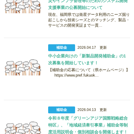
災やインフラ管理等のためのシステム開発
支援事業の公募開始について
現在、福岡県では衛星データ利用のニーズ掘り
起こしから技術シーズとのマッチング、製品・
サービスの開発実証まで一貫...
補助金
2026.04.17 更新
中小企業向けの「新製品開発補助金」の1
次募集を開始しています！
【補助金の応募について（県ホームページ）】
https://www.pref.fukuok...
補助金
2026.04.13 更新
令和８年度「グリーンアジア国際戦略総合
特区」、「地域経済牽引事業」補助金等制
度活用説明会・個別相談会を開催します！