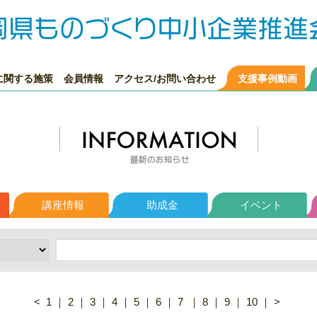
に関する施策
会員情報
アクセス/お問い合わせ
支援事例動画
講座情報
助成金
イベント
<
1
｜
2
｜
3
｜
4
｜
5
｜
6
｜
7
｜
8
｜
9
｜
10
｜
>