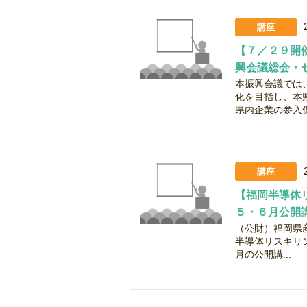
講座
【７／２９開
興会議総会・
本振興会議では
化を目指し、本
県内企業の参入促
講座
【福岡半導体
５・６月公開
（公財）福岡県
半導体リスキリ
月の公開講...