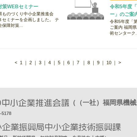
対策WEBセミナー
令和5年度
県ものづくり中小企業推進会
ー」のご案
Ｂセミナーを企画しました。 テ
令和5年度「
保障対策...
ご案内 福岡
術センターク..
<
1
｜
2
｜
3
｜
4
｜
5
｜
6
｜
7
｜
8
｜
9
｜
10
｜
>
（（一社）福岡県機械
-5178