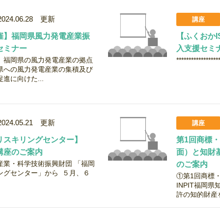
2024.06.28 更新
講座
催】福岡県風力発電産業振
【ふくおか
セミナー
入支援セミ
、福岡県の風力発電産業の拠点
*****************
県への風力発電産業の集積及び
進に向けた...
2024.05.21 更新
講座
リスキリングセンター】
第1回商標
講座のご案内
面）と知財
産業・科学技術振興財団 「福岡
のご案内
ングセンター」から ５月、６
①第1回商標
INPIT福岡
許の知的財産を.