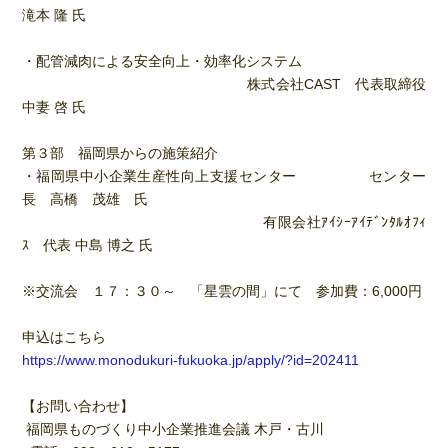
滝本 隆 氏
・配管減肉による安全向上・効率化システム
株式会社CAST 代表取締役
中妻 啓 氏
第３部 福岡県からの施策紹介
・福岡県中小企業生産性向上支援センター センター
長 高橋 茂雄 氏
有限会社ｱｲｼｰｱｲﾃﾞﾝﾀﾙｵﾌｨ
ｽ 代表 中島 博之 氏
※交流会 １７：３０～ 「星雲の間」にて 参加費：6,000円
申込はこちら
https://www.monodukuri-fukuoka.jp/apply/?id=202411
【お問い合わせ】
福岡県ものづくり中小企業推進会議 木戸・古川