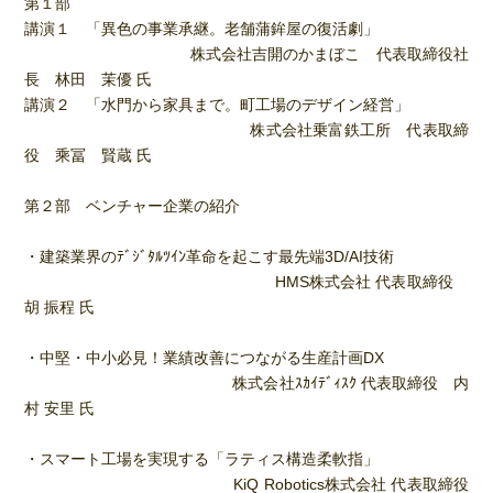
第１部
講演１ 「異色の事業承継。老舗蒲鉾屋の復活劇」
株式会社吉開のかまぼこ 代表取締役社
長 林田 茉優 氏
講演２ 「水門から家具まで。町工場のデザイン経営」
株式会社乗富鉄工所 代表取締
役 乘冨 賢蔵 氏
第２部 ベンチャー企業の紹介
・建築業界のﾃﾞｼﾞﾀﾙﾂｲﾝ革命を起こす最先端3D/AI技術
HMS株式会社 代表取締役
胡 振程 氏
・中堅・中小必見！業績改善につながる生産計画DX
株式会社ｽｶｲﾃﾞｨｽｸ 代表取締役 内
村 安里 氏
・スマート工場を実現する「ラティス構造柔軟指」
KiQ Robotics株式会社 代表取締役