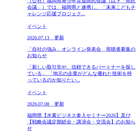
（公社）福岡県青少年育成県民会議（以下「県民
会議」）では、福岡県と連携し、「未来こどもチ
ャレンジ応援プロジェク...
イベント
2026.07.13 更新
「自社の強み」オンライン発表会 視聴者募集の
お知らせ
「新しい取引先や、信頼できるパートナーを探し
ている」 「地元の企業がどんな優れた技術を持
っているのか知りたい...
イベント
2026.07.08 更新
福岡県【水素ビジネス参入セミナー2026】及び
【戦略会議定期総会・講演会・交流会】のお知ら
せ