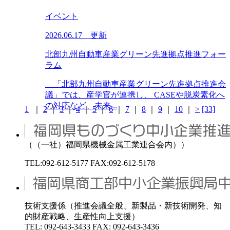
イベント
2026.06.17 更新
北部九州自動車産業グリーン先進拠点推進フォー
ラム
「北部九州自動車産業グリーン先進拠点推進会
議」では、産学官が連携し、 CASEや脱炭素化へ
の対応など、未来...
1
｜
2
｜
3
｜
4
｜
5
｜
6
｜
7
｜
8
｜
9
｜
10
｜
>
[33]
（（一社）福岡県機械金属工業連合会内））
TEL:092-612-5177 FAX:092-612-5178
技術支援係（推進会議全般、新製品・新技術開発、知
的財産戦略、生産性向上支援）
TEL: 092-643-3433 FAX: 092-643-3436