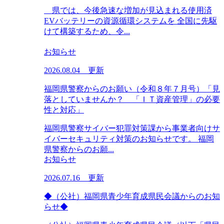
県では、今後急速な増加が見込まれる使用済
EVバッテリーの資源循環システムを 全国に先駆
けて構築するため、令...
お知らせ
2026.08.04 更新
福岡県警察からのお願い（令和８年７月号）「見
落としていませんか？ 「ＩＴ資産管理」の必要
性と対応」
福岡県警察サイバー犯罪対策課から事業者向けサ
イバーセキュリティ対策のお知らせです。 福岡
県警察からのお願...
お知らせ
2026.07.16 更新
◆（公社）福岡県青少年育成県民会議からのお知
らせ◆