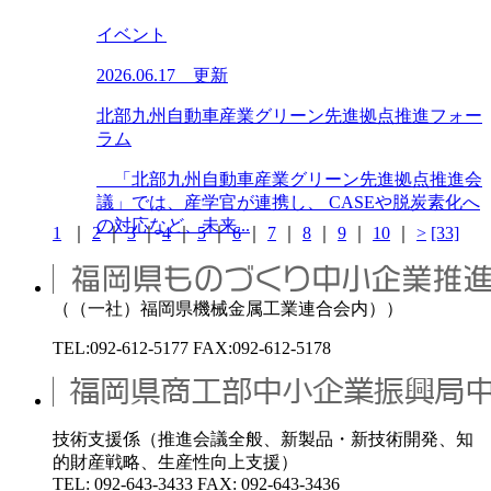
イベント
2026.06.17 更新
北部九州自動車産業グリーン先進拠点推進フォー
ラム
「北部九州自動車産業グリーン先進拠点推進会
議」では、産学官が連携し、 CASEや脱炭素化へ
の対応など、未来...
1
｜
2
｜
3
｜
4
｜
5
｜
6
｜
7
｜
8
｜
9
｜
10
｜
>
[33]
（（一社）福岡県機械金属工業連合会内））
TEL:092-612-5177 FAX:092-612-5178
技術支援係（推進会議全般、新製品・新技術開発、知
的財産戦略、生産性向上支援）
TEL: 092-643-3433 FAX: 092-643-3436