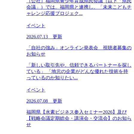
（公社）福岡県青少年育成県民会議（以下「県民
会議」）では、福岡県と連携し、「未来こどもチ
ャレンジ応援プロジェク...
イベント
2026.07.13 更新
「自社の強み」オンライン発表会 視聴者募集の
お知らせ
「新しい取引先や、信頼できるパートナーを探し
ている」 「地元の企業がどんな優れた技術を持
っているのか知りたい...
イベント
2026.07.08 更新
福岡県【水素ビジネス参入セミナー2026】及び
【戦略会議定期総会・講演会・交流会】のお知ら
せ