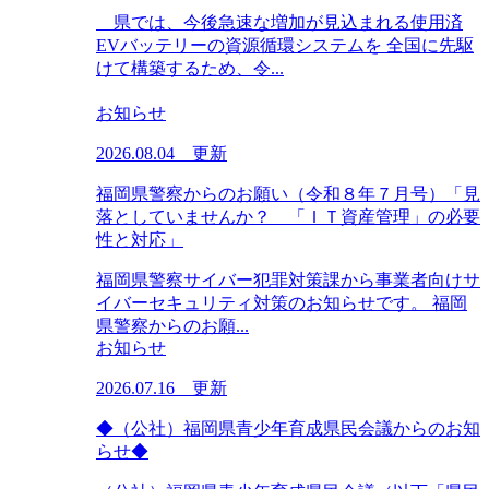
県では、今後急速な増加が見込まれる使用済
EVバッテリーの資源循環システムを 全国に先駆
けて構築するため、令...
お知らせ
2026.08.04 更新
福岡県警察からのお願い（令和８年７月号）「見
落としていませんか？ 「ＩＴ資産管理」の必要
性と対応」
福岡県警察サイバー犯罪対策課から事業者向けサ
イバーセキュリティ対策のお知らせです。 福岡
県警察からのお願...
お知らせ
2026.07.16 更新
◆（公社）福岡県青少年育成県民会議からのお知
らせ◆