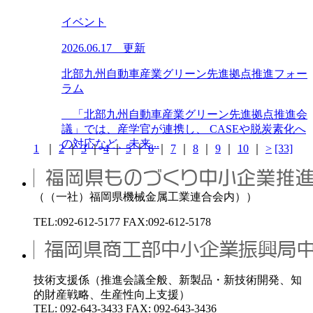
イベント
2026.06.17 更新
北部九州自動車産業グリーン先進拠点推進フォー
ラム
「北部九州自動車産業グリーン先進拠点推進会
議」では、産学官が連携し、 CASEや脱炭素化へ
の対応など、未来...
1
｜
2
｜
3
｜
4
｜
5
｜
6
｜
7
｜
8
｜
9
｜
10
｜
>
[33]
（（一社）福岡県機械金属工業連合会内））
TEL:092-612-5177 FAX:092-612-5178
技術支援係（推進会議全般、新製品・新技術開発、知
的財産戦略、生産性向上支援）
TEL: 092-643-3433 FAX: 092-643-3436