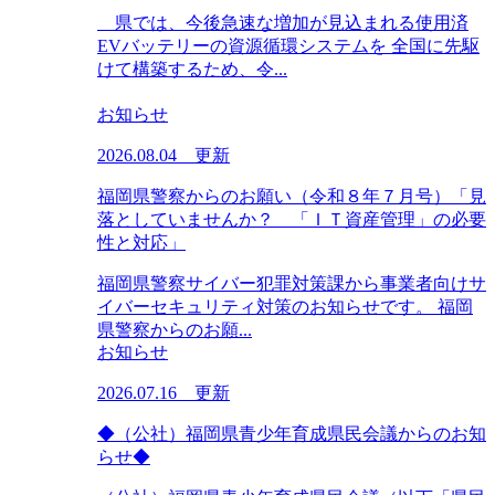
県では、今後急速な増加が見込まれる使用済
EVバッテリーの資源循環システムを 全国に先駆
けて構築するため、令...
お知らせ
2026.08.04 更新
福岡県警察からのお願い（令和８年７月号）「見
落としていませんか？ 「ＩＴ資産管理」の必要
性と対応」
福岡県警察サイバー犯罪対策課から事業者向けサ
イバーセキュリティ対策のお知らせです。 福岡
県警察からのお願...
お知らせ
2026.07.16 更新
◆（公社）福岡県青少年育成県民会議からのお知
らせ◆