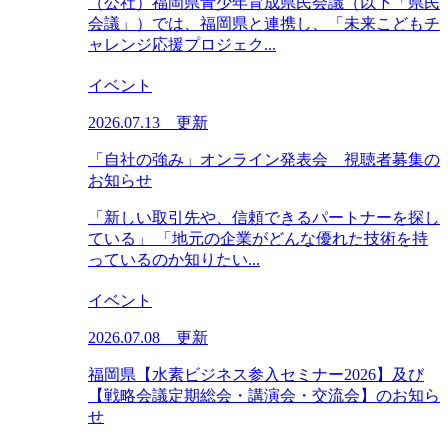
（公社）福岡県青少年育成県民会議（以下「県民
会議」）では、福岡県と連携し、「未来こどもチ
ャレンジ応援プロジェク...
イベント
2026.07.13 更新
「自社の強み」オンライン発表会 視聴者募集の
お知らせ
「新しい取引先や、信頼できるパートナーを探し
ている」 「地元の企業がどんな優れた技術を持
っているのか知りたい...
イベント
2026.07.08 更新
福岡県【水素ビジネス参入セミナー2026】及び
【戦略会議定期総会・講演会・交流会】のお知ら
せ