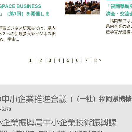
SPACE BUSINESS
「福岡県航
26」（第1回）を開催しま
演会・交流
福岡県では、
県内企業の参
宇宙ビジネス研究会では、県内
産学官が連携す
ネスへの新規参入やビジネス拡
、宇宙...
1
｜
2
｜
3
｜
4
｜
5
｜
6
｜
7
｜
8
>
（（一社）福岡県機械
-5178