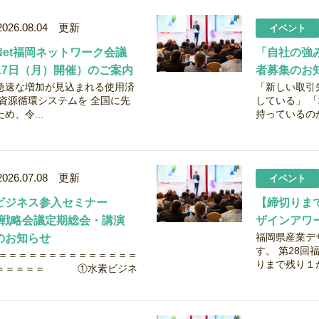
2026.08.04 更新
イベント
Net福岡ネットワーク会議
「自社の強
17日（月）開催）のご案内
者募集のお
速な増加が見込まれる使用済
「新しい取引
資源循環システムを 全国に先
している」 
め、令...
持っているのか
2026.07.08 更新
イベント
ビジネス参入セミナー
【締切りま
 【戦略会議定期総会・講演
ザインアワ
福岡県産業デ
のお知らせ
す。 第28
＝＝＝＝＝＝＝＝＝＝＝＝＝＝
りまで残り１か
＝＝＝＝＝＝ ①水素ビジネ