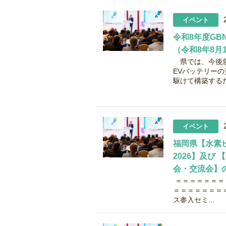
イベント
令和8年度GB
（令和8年8月
県では、今後急
EVバッテリーの
駆けて構築するた
イベント
福岡県【水素
2026】及び
会・交流会】
＝＝＝＝＝＝＝
＝＝＝＝＝＝
ス参入セミ...