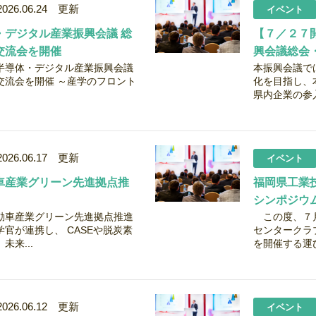
2026.06.24 更新
イベント
・デジタル産業振興会議 総
【７／２７
交流会を開催
興会議総会
福岡県半導体・デジタル産業振興会議
本振興会議で
交流会を開催 ～産学のフロント
化を目指し、
県内企業の参入
2026.06.17 更新
イベント
車産業グリーン先進拠点推
福岡県工業
シンポジウ
車産業グリーン先進拠点推進
この度、７月
官が連携し、 CASEや脱炭素
センタークラ
未来...
を開催する運び
2026.06.12 更新
イベント