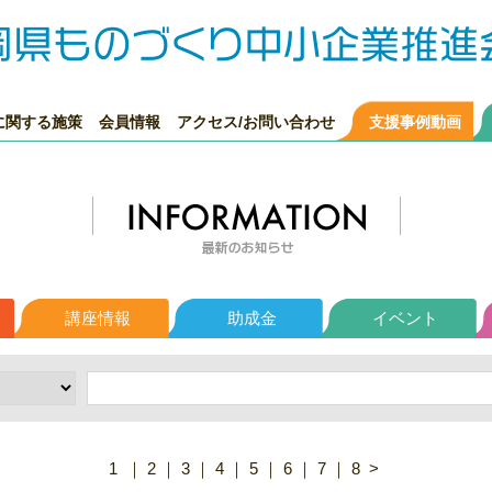
に関する施策
会員情報
アクセス/お問い合わせ
支援事例動画
講座情報
助成金
イベント
1
｜
2
｜
3
｜
4
｜
5
｜
6
｜
7
｜
8
>